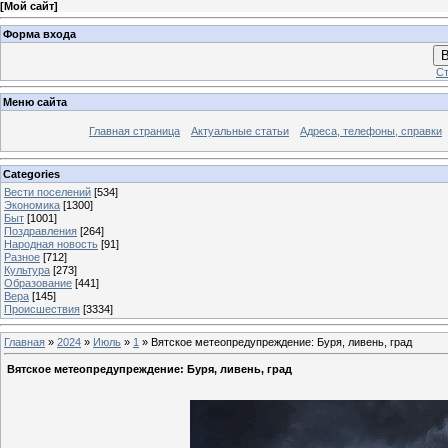
[
Мой сайт
]
Форма входа
В
Ст
Меню сайта
Главная страница
Актуальные статьи
Адреса, телефоны, справки
Categories
Вести поселений
[534]
Экономика
[1300]
Быт
[1001]
Поздравления
[264]
Народная новость
[91]
Разное
[712]
Культура
[273]
Образование
[441]
Вера
[145]
Происшествия
[3334]
Главная
»
2024
»
Июль
»
1
» Вятское метеопредупреждение: Буря, ливень, град
Вятское метеопредупреждение: Буря, ливень, град