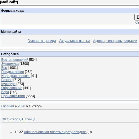
[
Мой сайт
]
Форма входа
В
Ст
Меню сайта
Главная страница
Актуальные статьи
Адреса, телефоны, справки
Categories
Вести поселений
[534]
Экономика
[1300]
Быт
[1001]
Поздравления
[264]
Народная новость
[91]
Разное
[712]
Культура
[273]
Образование
[441]
Вера
[145]
Происшествия
[3334]
Главная
»
2020
»
Октябрь
30 Октября, Пятница
12:32
Афанасьевская власть сироту обидела
(0)