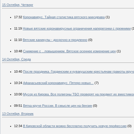
15 Октября, Четверг
17:32
Коронавирус. Тайная статистика вятского минздрава
(1)
11:19
Новые вятские коронавирусные ограничения наперегонки с прежними
(
11:10
Вятские каникулы - досрочно и продленно
(0)
10:48
Снижение с ...повышением. Вятское осеннее изменение цен
(1)
14 Октября, Среда
10:40
После праздника. Гординским и кувакушским крестьянам грамоты вруч
10:24
Афанасьевский коронавирус. Пятеро новых...
(7)
10:00
Мусор из Кирова. Все полигоны ТБО проверят на предмет их вместимо
09:51
Вятка круче России. В смысле цен на бензин
(0)
13 Октября, Вторник
12:34
В Кировской области можно бесплатно получить новую профессию
(0)