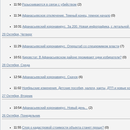
11:50
Разыскиваются в связи с убийством
(2)
11:34
Афанасьевское отключение. Темный конец, темное начало
(0)
10:31
Афанасьевский коронавирус. За 200. Новая инфографика, с летальной 
29 Октября, Четверг
11:29
Афанасьевский коронавирус. Оперштаб со спецрежимом власти
(7)
10:51
Кировстат. В Афанасьевском районе проживают одни избиратели?
(0)
28 Октября, Среда
12:56
Афанасьевский коронавирус. Скачок
(6)
11:02
Ноябрьские изменения. Детские пособия, налоги, карты, ДТП и новые 
27 Октября, Вторник
10:54
Афанасьевский коронавирус. Новый день...
(2)
26 Октября, Понедельник
11:55
Спор о кадастровой стоимости объекта станет проще?
(0)