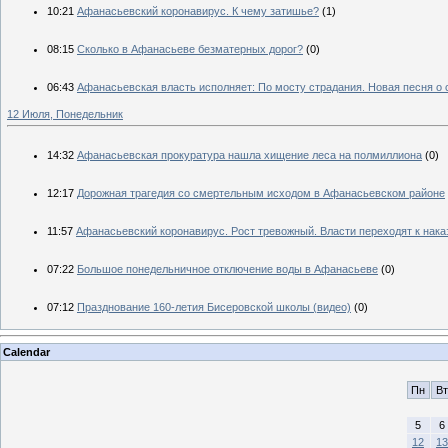
10:21
Афанасьевский коронавирус. К чему затишье?
(1)
08:15
Сколько в Афанасьеве безматерных дорог?
(0)
06:43
Афанасьевская власть исполняет: По мосту страдания. Новая песня о
12 Июля, Понедельник
14:32
Афанасьевская прокуратура нашла хищение леса на полмиллиона
(0)
12:17
Дорожная трагедия со смертельным исходом в Афанасьевском районе
11:57
Афанасьевский коронавирус. Рост тревожный. Власти переходят к нак
07:22
Большое понедельничное отключение воды в Афанасьеве
(0)
07:12
Празднование 160-летия Бисеровской школы (видео)
(0)
Calendar
Пн
Вт
5
6
12
13