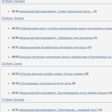
30 Июля, Пятница
10:16
Афанасьевский коронавирус. Снова трагическая весть...
(1)
29 Июля, Четверг
16:13
В Афанасьеве начнут строить корпоративное жилье для молодых спец
10:35
Афанасьевский коронавирус. Прибавило одно поселение
(1)
10:21
Афанасьевским безработным предлагают научиться
(1)
09:03
Большое пятничное отключение света в Афанасьеве и Ичетовкиных из-
28 Июля, Среда
10:22
В России запущен онлайн-сервис «Готов к цифре»
(0)
10:15
В Ичетовкиных до вечера не будет воды
(0)
10:01
Афанасьевский коронавирус. Выздоровевших почти дважды больше
(1)
27 Июля, Вторник
12:31
Афанасьевский коронавирус. Понедельник - здоровый день?
(1)