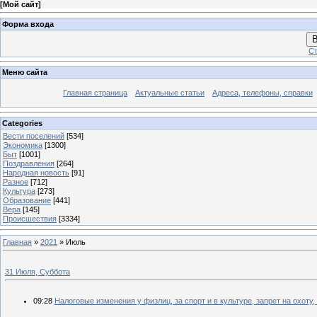
[
Мой сайт
]
Форма входа
В
Ст
Меню сайта
Главная страница
Актуальные статьи
Адреса, телефоны, справки
Categories
Вести поселений
[534]
Экономика
[1300]
Быт
[1001]
Поздравления
[264]
Народная новость
[91]
Разное
[712]
Культура
[273]
Образование
[441]
Вера
[145]
Происшествия
[3334]
Главная
»
2021
»
Июль
31 Июля, Суббота
09:28
Налоговые изменения у физлиц, за спорт и в культуре, запрет на охот