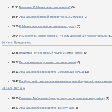
11:30
Внимание! В Афанасьеве - мошенница?
(5)
10:34
Афанасьевский гравий. Воровство на 3 миллиона
(0)
09:30
В Афанасьевском районе закрывают дорогу
(0)
09:04
Изменения в Лесном кодексе. Что есть древесина и лесоматериалы?
(1
26 Июля, Понедельник
12:36
Владимир Поткин. Верный людям и земле (видео)
(0)
10:37
Вятские ответили, доверяют ли они полиции
(0)
10:13
Афанасьевский коронавирус. Заболевших больше
(3)
08:47
Как будет работать закон о выявлении правообладателей ранее учтен
23 Июля, Пятница
18:20
Прививка. Мобильные бригады поедут по Афанасьевскому району
(1)
10:27
Афанасьевский коронавирус. Без случаев
(1)