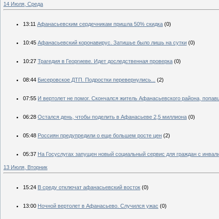
14 Июля, Среда
13:11
Афанасьевским сердечникам пришла 50% скидка
(0)
10:45
Афанасьевский коронавирус. Затишье было лишь на сутки
(0)
10:27
Трагедия в Георгиеве. Идет доследственная проверка
(0)
08:44
Бисеровское ДТП. Подростки перевернулись...
(2)
07:55
И вертолет не помог. Скончался житель Афанасьевского района, попа
06:28
Остался день, чтобы поделить в Афанасьеве 2,5 миллиона
(0)
05:48
Россиян предупредили о еще большем росте цен
(2)
05:37
На Госуслугах запущен новый социальный сервис для граждан с инвал
13 Июля, Вторник
15:24
В среду отключат афанасьевский восток
(0)
13:00
Ночной вертолет в Афанасьево. Случился ужас
(0)