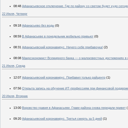
08:48
Афанасьевское отключение. Где по району со светом будет худо сегодн
22 Июля, Четверг
09:18
Афанасьево без воды
(0)
08:59
В Афанасьеве в понедельник мобильно привьют
(0)
08:31
Афанасьевский коронавирус. Ничего себе прибавочка!
(2)
08:08
Макроэкономист Всемирного банка — о малоизвестных достижениях в 
21 Июля, Среда
12:07
Афанасьевский коронавирус. Прибавил только райцентр
(1)
07:56
Открыта запись на обучение ИТ-профессиям при финансовой поддержк
20 Июля, Вторник
13:00
Воровство гравия в Афанасьеве. Главе района снова передали привет
(
09:20
Афанасьевский коронавирус. Третья смерть за 5 дней
(1)