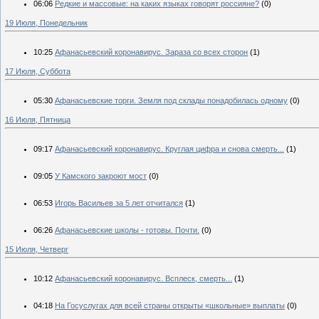
06:06
Редкие и массовые: на каких языках говорят россияне?
(0)
19 Июля, Понедельник
10:25
Афанасьевский коронавирус. Зараза со всех сторон
(1)
17 Июля, Суббота
05:30
Афанасьевские торги. Земля под склады понадобилась одному
(0)
16 Июля, Пятница
09:17
Афанасьевский коронавирус. Круглая цифра и снова смерть...
(1)
09:05
У Камского закроют мост
(0)
06:53
Игорь Васильев за 5 лет отчитался
(1)
06:26
Афанасьевские школы - готовы. Почти.
(0)
15 Июля, Четверг
10:12
Афанасьевский коронавирус. Всплеск, смерть...
(1)
04:18
На Госуслугах для всей страны открыты «школьные» выплаты
(0)