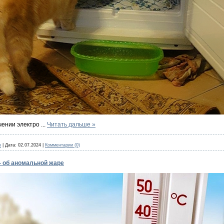
чении электро
...
Читать дальше »
o
|
Дата:
02.07.2024
|
Комментарии (0)
- об аномальной жаре