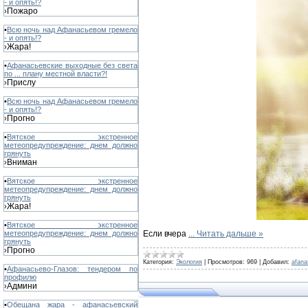
- и опять!?
Пожаро
›
•
Всю ночь над Афанасьевом гремело
- и опять!?
Жара!
›
•
Афанасьевские выходные без света
по ... плану местной власти?!
Прислу
›
•
Всю ночь над Афанасьевом гремело
- и опять!?
Прогно
›
•
Вятское экстренное
метеопредупреждение: днем должно
грянуть
Вниман
›
•
Вятское экстренное
метеопредупреждение: днем должно
грянуть
Жара!
›
•
Вятское экстренное
Если вчера
...
Читать дальше »
метеопредупреждение: днем должно
грянуть
Прогно
›
Категория:
Экология
|
Просмотров:
969
|
Добавил:
afana
•
Афанасьево-Глазов: тендером по
профилю
Админи
›
•
Обещана жара - афанасьевский