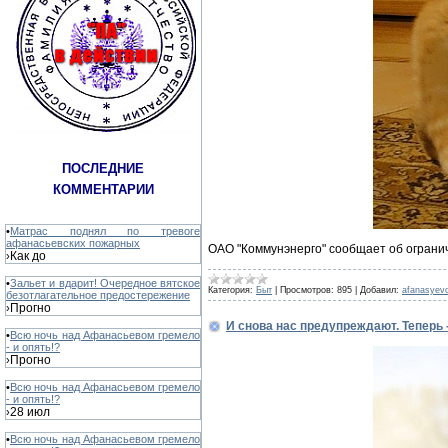
ПОСЛЕДНИЕ
КОММЕНТАРИИ
•
Матрас поднял по тревоге
афанасьевских пожарных
ОАО "Коммунэнерго" сообщает об ограни
Как до
›
•
Зальет и вдарит! Очередное вятское
Категория:
Быт
|
Просмотров:
895
|
Добавил:
afanasyev
безотлагательное предостережение
Прогно
›
И снова нас предупреждают. Теперь 
•
Всю ночь над Афанасьевом гремело
- и опять!?
Прогно
›
•
Всю ночь над Афанасьевом гремело
- и опять!?
28 июл
›
•
Всю ночь над Афанасьевом гремело