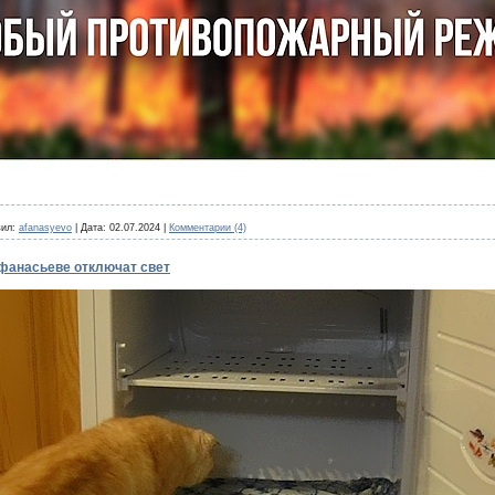
ил:
afanasyevo
|
Дата:
02.07.2024
|
Комментарии (4)
Афанасьеве отключат свет