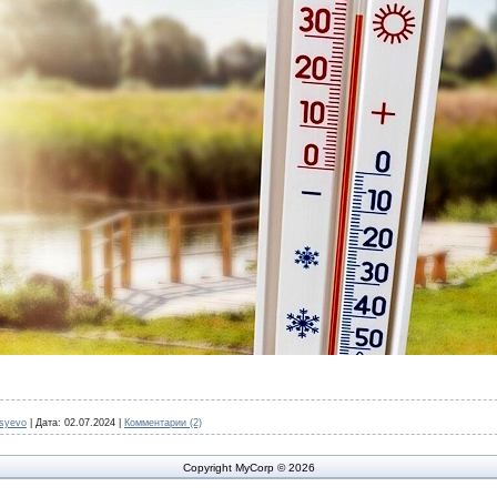
syevo
|
Дата:
02.07.2024
|
Комментарии (2)
Copyright MyCorp © 2026