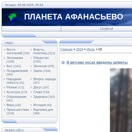
Четверг, 06.08.2026, 05:54
ПЛАНЕТА АФАНАСЬЕВО
ГЛАВНАЯ
СЮДА!
Главная
»
2024
»
Июль
»
02
Вести
Власть,
поселений
политика
[534]
[2113]
Экономика
Общество
[1299]
[1591]
В вятских лесах введены запреты
Быт
Экология
[1001]
[978]
Поздравления
Закон
[1204]
[264]
Народная
Вопрос народа
новость
[91]
[337]
Разное
Досуг
[712]
[187]
Культура
Спорт
[273]
[534]
Образование
Здоровье
[315]
[441]
Вера
История
[145]
[93]
Происшествия
Картинка дня
[3334]
[288]
МЕНЮ САЙТА