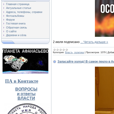
Главная страница
Актуальные статьи
Адреса, телефоны, справки
Фотоальбомы
Форум
Гостевая книга
Обратная связь
О сайте
Деревни и сёла
2 июля подписано
...
Читать дальше »
Категория:
Власть, политика
|
Просмотров:
1079
|
Добав
Запасайте холод! В самое пекло в 
ПА в Контакте
ВОПРОСЫ
и ответы
ВЛАСТИ