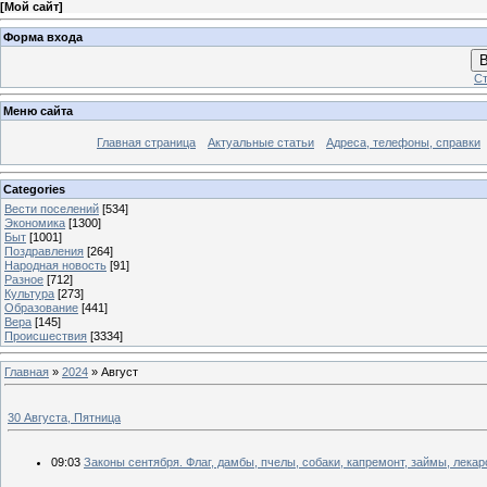
[
Мой сайт
]
Форма входа
В
Ст
Меню сайта
Главная страница
Актуальные статьи
Адреса, телефоны, справки
Categories
Вести поселений
[534]
Экономика
[1300]
Быт
[1001]
Поздравления
[264]
Народная новость
[91]
Разное
[712]
Культура
[273]
Образование
[441]
Вера
[145]
Происшествия
[3334]
Главная
»
2024
»
Август
30 Августа, Пятница
09:03
Законы сентября. Флаг, дамбы, пчелы, собаки, капремонт, займы, лекарс