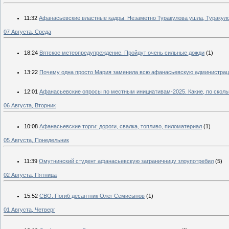
11:32
Афанасьевские властные кадры. Незаметно Туракулова ушла, Туракуло
07 Августа, Среда
18:24
Вятское метеопредупреждение. Пройдут очень сильные дожди
(1)
13:22
Почему одна просто Мария заменила всю афанасьевскую администра
12:01
Афанасьевские опросы по местным инициативам-2025. Какие, по сколько
06 Августа, Вторник
10:08
Афанасьевские торги: дороги, свалка, топливо, пиломатериал
(1)
05 Августа, Понедельник
11:39
Омутнинский студент афанасьевскую заграничницу злоупотребил
(5)
02 Августа, Пятница
15:52
СВО. Погиб десантник Олег Семисынов
(1)
01 Августа, Четверг