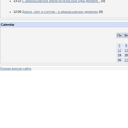
13:12
С афанасьевской земли исчезла еще одна деревня...
(0)
12:09
Дорога, свет и счетчик - в афанасьевских деревнях
(0)
Calendar
Пн
Вт
5
6
12
13
19
20
26
27
Полная версия сайта