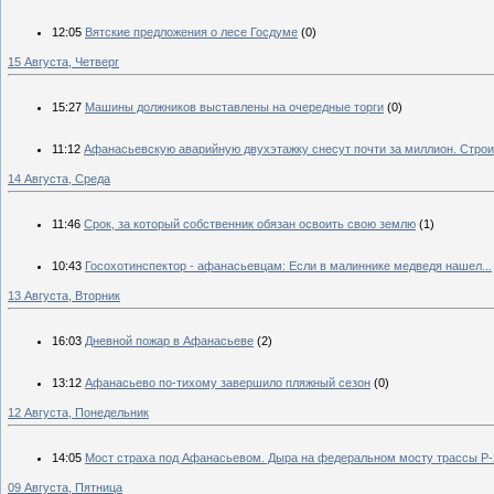
12:05
Вятские предложения о лесе Госдуме
(0)
15 Августа, Четверг
15:27
Машины должников выставлены на очередные торги
(0)
11:12
Афанасьевскую аварийную двухэтажку снесут почти за миллион. Стро
14 Августа, Среда
11:46
Срок, за который собственник обязан освоить свою землю
(1)
10:43
Госохотинспектор - афанасьевцам: Если в малиннике медведя нашел...
13 Августа, Вторник
16:03
Дневной пожар в Афанасьеве
(2)
13:12
Афанасьево по-тихому завершило пляжный сезон
(0)
12 Августа, Понедельник
14:05
Мост страха под Афанасьевом. Дыра на федеральном мосту трассы Р-
09 Августа, Пятница