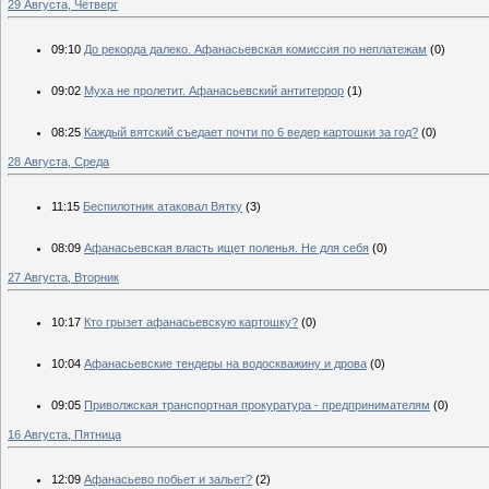
29 Августа, Четверг
09:10
До рекорда далеко. Афанасьевская комиссия по неплатежам
(0)
09:02
Муха не пролетит. Афанасьевский антитеррор
(1)
08:25
Каждый вятский съедает почти по 6 ведер картошки за год?
(0)
28 Августа, Среда
11:15
Беспилотник атаковал Вятку
(3)
08:09
Афанасьевская власть ищет поленья. Не для себя
(0)
27 Августа, Вторник
10:17
Кто грызет афанасьевскую картошку?
(0)
10:04
Афанасьевские тендеры на водоскважину и дрова
(0)
09:05
Приволжская транспортная прокуратура - предпринимателям
(0)
16 Августа, Пятница
12:09
Афанасьево побьет и зальет?
(2)