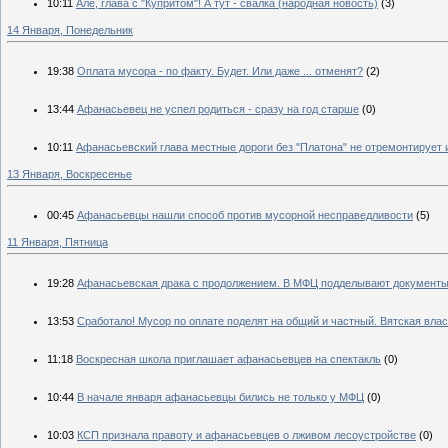
10:11
Алё, глава с "Купритом"! А тут - свалка (народная новость)
(3)
14 Января, Понедельник
19:38
Оплата мусора - по факту. Будет. Или даже ... отменят?
(2)
13:44
Афанасьевец не успел родиться - сразу на год старше
(0)
10:11
Афанасьевский глава местные дороги без "Платона" не отремонтирует и
13 Января, Воскресенье
00:45
Афанасьевцы нашли способ против мусорной несправедливости
(5)
11 Января, Пятница
19:28
Афанасьевская драка с продолжением. В МФЦ подделывают документы
13:53
Сработало! Мусор по оплате поделят на общий и частный. Вятская влас
11:18
Воскресная школа приглашает афанасьевцев на спектакль
(0)
10:44
В начале января афанасьевцы бились не только у МФЦ
(0)
10:03
КСП признала правоту и афанасьевцев о лживом лесоустройстве
(0)