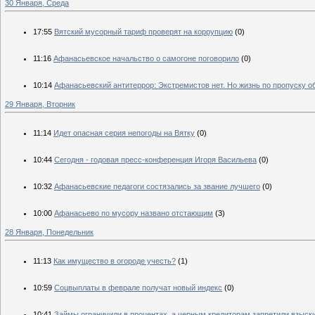
30 Января, Среда
17:55
Вятский мусорный тариф проверят на коррупцию
(0)
11:16
Афанасьевское начальство о самогоне поговорило
(0)
10:14
Афанасьевский антитеррор: Экстремистов нет. Но жизнь по пропуску 
29 Января, Вторник
11:14
Идет опасная серия непогоды на Вятку
(0)
10:44
Сегодня - годовая пресс-конференция Игоря Васильева
(0)
10:32
Афанасьевские педагоги состязались за звание лучшего
(0)
10:00
Афанасьево по мусору названо отстающим
(3)
28 Января, Понедельник
11:13
Как имущество в огороде учесть?
(1)
10:59
Соцвыплаты в феврале получат новый индекс
(0)
10:41
Займы ограничили в процентах, а черным кредиторам запретили взыски