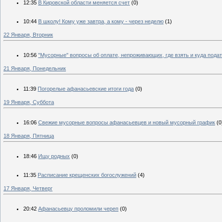
12:35
В Кировской области меняется счет
(0)
10:44
В школу! Кому уже завтра, а кому - через неделю
(1)
22 Января, Вторник
10:56
"Мусорные" вопросы об оплате, непроживающих, где взять и куда пода
21 Января, Понедельник
11:39
Погорелые афанасьевские итоги года
(0)
19 Января, Суббота
16:06
Свежие мусорные вопросы афанасьевцев и новый мусорный график
(0
18 Января, Пятница
18:46
Ищу родных
(0)
11:35
Расписание крещенских богослужений
(4)
17 Января, Четверг
20:42
Афанасьевцу проломили череп
(0)