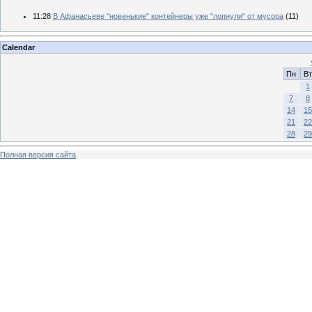
11:28
В Афанасьеве "новенькие" контейнеры уже "лопнули" от мусора
(11)
Calendar
Пн
Вт
1
7
8
14
15
21
22
28
29
Полная версия сайта