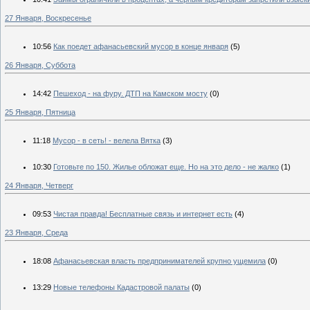
27 Января, Воскресенье
10:56
Как поедет афанасьевский мусор в конце января
(5)
26 Января, Суббота
14:42
Пешеход - на фуру. ДТП на Камском мосту
(0)
25 Января, Пятница
11:18
Мусор - в сеть! - велела Вятка
(3)
10:30
Готовьте по 150. Жилье обложат еще. Но на это дело - не жалко
(1)
24 Января, Четверг
09:53
Чистая правда! Бесплатные связь и интернет есть
(4)
23 Января, Среда
18:08
Афанасьевская власть предпринимателей крупно ущемила
(0)
13:29
Новые телефоны Кадастровой палаты
(0)