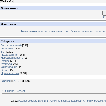
[
Мой сайт
]
Форма входа
В
Ст
Меню сайта
Главная страница
Актуальные статьи
Адреса, телефоны, справки
Categories
Вести поселений
[534]
Экономика
[1300]
Быт
[1001]
Поздравления
[264]
Народная новость
[91]
Разное
[712]
Культура
[273]
Образование
[441]
Вера
[145]
Происшествия
[3334]
Главная
»
2019
»
Январь
31 Января, Четверг
10:22
Афанасьевские именины. Сколько разных подарков! С предупреждени