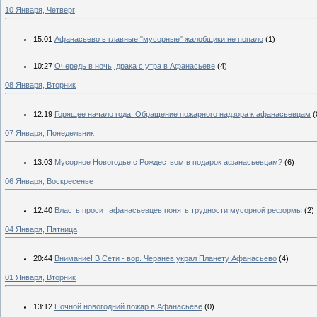
10 Января, Четверг
15:01
Афанасьево в главные "мусорные" жалобщики не попало
(1)
10:27
Очередь в ночь, драка с утра в Афанасьеве
(4)
08 Января, Вторник
12:19
Горящее начало года. Обращение пожарного надзора к афанасьевцам
(
07 Января, Понедельник
13:03
Мусорное Новогодье с Рождеством в подарок афанасьевцам?
(6)
06 Января, Воскресенье
12:40
Власть просит афанасьевцев понять трудности мусорной реформы
(2)
04 Января, Пятница
20:44
Внимание! В Сети - вор. Черанев украл Планету Афанасьево
(4)
01 Января, Вторник
13:12
Ночной новогодний пожар в Афанасьеве
(0)