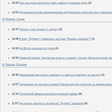
15:25
Еще на одного вятского главу завели уголовное дело
(2)
12:53
Муниципалитетам рекомендовали опубликовать реестры мест накоплен
16 Января, Среда
22:47
Песня о трех буквах (с видео)
(0)
16:08
В пику "Куприту" появилась честная "Вяцкая помойка"?
(1)
14:15
На Вятке начинается пурга
(3)
10:50
Наивный вопрос. Кировские власти, скажите, почему Вятка мусором до
15 Января, Вторник
20:46
Афанасьевская власть наконец-то завела страничку в соцсети
(2)
12:57
Поддельны ли лесные справки? Министерство ответило за афанасьев
12:24
Очередной афанасьевский мусорный график
(0)
11:07
Мусорная гласность по-вятски. "Куприт" завалили
(5)