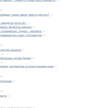
(0)
збавил" своих замов. Вместо другого?
(2)
 народа ее почти нет
(1)
дороге. Водитель скрылся
(0)
 полицейских. Одного - насмерть
(3)
уживания все знает о Росреестре
(0)
мущества лишился
(1)
!
(6)
тбольным счетом (видео)
(8)
(0)
одвига, который мог остаться неизвестным
(0)
ятельным
(0)
ласти
(1)
угих, дают всем по шапке