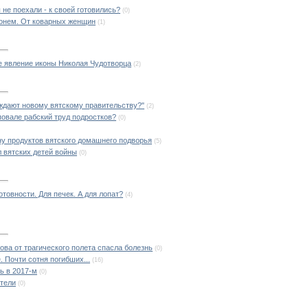
не поехали - к своей готовились?
(0)
 конем. От коварных женщин
(1)
ое явление иконы Николая Чудотворца
(2)
ождают новому вятскому правительству?"
(2)
овале рабский труд подростков?
(0)
у продуктов вятского домашнего подворья
(5)
 вятских детей войны
(0)
овности. Для печек. А для лопат?
(4)
ова от трагического полета спасла болезнь
(0)
 Почти сотня погибших...
(16)
ь в 2017-м
(0)
тели
(0)