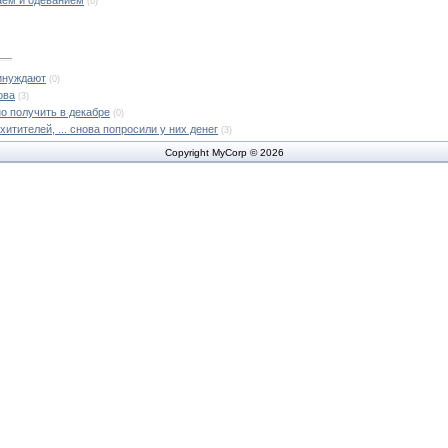
(6)
ринуждают
(0)
ова
(3)
о получить в декабре
(0)
итителей, ... снова попросили у них денег
(3)
Copyright MyCorp © 2026