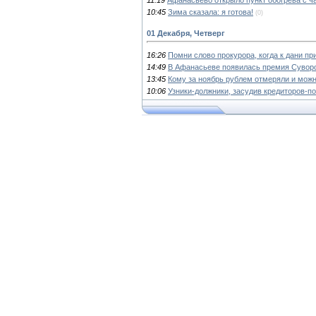
10:45
Зима сказала: я готова!
(0)
01 Декабря, Четверг
16:26
Помни слово прокурора, когда к дани п
14:49
В Афанасьеве появилась премия Сувор
13:45
Кому за ноябрь рублем отмеряли и можн
10:06
Узники-должники, засудив кредиторов-пох