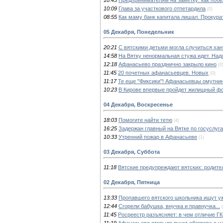
10:09
Глава за участкового отпетардила
(0)
08:55
Как маму банк капитала лишал. Прокура
05 Декабря, Понедельник
20:21
С вятскими детьми могла случиться ха
14:58
На Вятку ненормальная стужа идет. Над
12:18
Афанасьево празднично закрыло кино
(0
11:45
20 почетных афанасьевцев. Новых
(0)
11:17
Те еще "Фиксики"! Афанасьевцы омутни
10:23
В Кирове впервые пройдет жилищный ф
04 Декабря, Воскресенье
18:03
Помогите найти тетю
(4)
16:25
Задержан главный на Вятке по госуслуг
10:33
Утренний пожар в Афанасьеве
(1)
03 Декабря, Суббота
11:18
Вятские предупреждают вятских: родител
02 Декабря, Пятница
13:33
Пропавшего вятского школьника ищут у
12:44
Сгорели бабушка, внучка и правнучка...
11:45
Росреестр разъясняет: в чем отличие Г
11:19
Афанасьево открыло пункт обогрева с ч