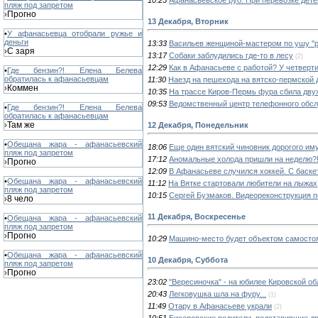
пляж под запретом
Прогно
›
13 Декабря, Вторник
•
У афанасьевца отобрали ружье и
деньги
13:33
Васильев женщиной-мастером по ушу "ра
С заря
›
13:17
Собаки заблудились где-то в лесу
(2)
12:29
Как в Афанасьеве с работой? У четверти
•
Где бензин?! Елена Белева
обратилась к афанасьевцам
11:30
Наезд на пешехода на вятско-пермской 
Коммен
›
10:35
На трассе Киров-Пермь фура сбила двух
09:53
Ведомственный центр телефонного обсл
•
Где бензин?! Елена Белева
обратилась к афанасьевцам
Там же
12 Декабря, Понедельник
›
•
Обещана жара - афанасьевский
18:06
Еще один вятский чиновник дорогого и
пляж под запретом
17:12
Аномальные холода пришли на неделю?
Прогно
›
12:09
В Афанасьеве случился хоккей. С баске
•
Обещана жара - афанасьевский
11:12
На Вятке стартовали любители на лыжах
пляж под запретом
10:15
Сергей Бузмаков. Видеореконструкция п
8 чело
›
11 Декабря, Воскресенье
•
Обещана жара - афанасьевский
пляж под запретом
Прогно
›
10:29
Машино-место будет объектом самосто
•
Обещана жара - афанасьевский
10 Декабря, Суббота
пляж под запретом
Прогно
›
23:02
"Вересиночка" - на юбилее Кировской об
20:43
Легковушка шла на фуру...
(1)
11:49
Отару в Афанасьеве украли
(2)
10:51
Бисеровские родители, подставившие др