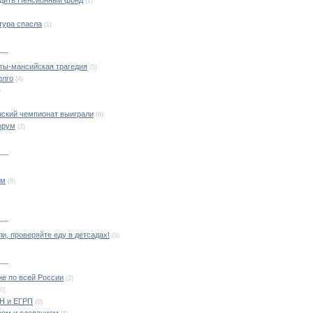
(1)
тура спасла
(1)
нты-мансийская трагедия
(5)
олго
(4)
)
нский чемпионат выиграли
(0)
орум
(2)
ам
(6)
и, проверяйте еду в детсадах!
(0)
же по всей России
(3)
(0)
КН и ЕГРП
(0)
аем и одеванием