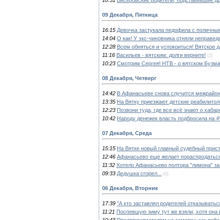
09 Декабря, Пятница
16:15
Девочка застукала педофила с поличны
14:04
О как! У экс-чиновника отняли неправе
12:28
Всем обняться и успокоиться! Вятское д
11:16
Васильев - вятским: долги верните!
(2)
10:23
Смотрим Сергея! НТВ - о вятском Бузм
08 Декабря, Четверг
14:42
В Афанасьеве снова случится межрайон
13:35
На Вятку приезжают детские реабилитол
12:23
Позвони туда, где все всё знают о хабар
10:42
Народу денежек власть подбросила на 4%
07 Декабря, Среда
15:15
На Вятке новый главный судебный прис
12:46
Афанасьево еще желает пораспродатьс
11:32
Хотело Афанасьево полтора "лимона" за
09:33
Дедушка сгорел...
(0)
06 Декабря, Вторник
17:39
"А кто заставлял родителей отказыватьс
11:21
Поспевшую зиму тут же взяли, хотя она
10:43
Предпринимателям на заметку: как поб