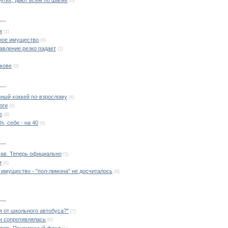
(0)
м
(1)
дное имущество
(0)
авление резко падает
(2)
акове
(0)
ный хоккей по-взрослому
(4)
оги
(0)
е
(6)
, себе - на 40
(6)
тав. Теперь официально
(1)
я
(0)
 имущество - "пол-лимона" не досчиталось
(0)
я от школьного автобуса?"
(7)
 и сопротивлялась
(0)
едить Пенсионный фонд