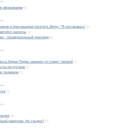
в образовании
(0)
варов и приглашении посетить Вятку: "Я постараюсь"
(5)
оавтобус напрочь
(1)
ве - оправдательный приговор
(1)
асса Киров-Пермь наконец-то станет таковой
(1)
есты не пустили
(2)
ду подарили
(0)
ится
(0)
ильнее
(2)
бщий памятник. Не стыдно?
(1)