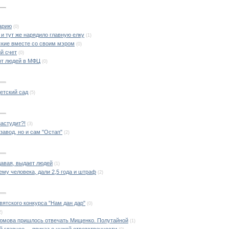
арию
(0)
и тут же нарядило главную елку
(1)
ские вместе со своим мэром
(0)
й счет
(0)
ют людей в МФЦ
(0)
детский сад
(5)
застудит?!
(3)
завод, но и сам "Остап"
(2)
авая, выдает людей
(1)
му человека, дали 2,5 года и штраф
(2)
вятского конкурса "Нам дан дар"
(0)
2)
дюмова пришлось отвечать Мищенко. Полутайной
(1)
 главное ... приказ о чужой ответственности