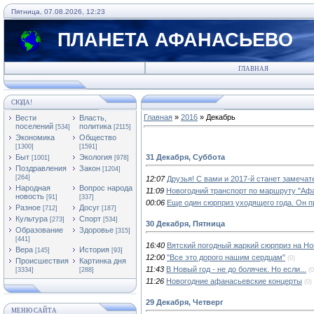
Пятница, 07.08.2026, 12:23
ПЛАНЕТА АФАНАСЬЕВО
ГЛАВНАЯ
СЮДА!
Главная
»
2016
»
Декабрь
Вести
Власть,
поселений
политика
[534]
[2115]
Экономика
Общество
[1300]
[1591]
31 Декабря, Суббота
Быт
Экология
[1001]
[978]
Поздравления
Закон
[1204]
[264]
12:07
Друзья! С вами и 2017-й станет замеча
Народная
Вопрос народа
11:09
Новогодний транспорт по маршруту "Афа
новость
[91]
[337]
00:06
Еще один сюрприз уходящего года. Он 
Разное
Досуг
[712]
[187]
Культура
Спорт
[273]
[534]
30 Декабря, Пятница
Образование
Здоровье
[315]
[441]
16:40
Вятский погодный жаркий сюрприз на Но
Вера
История
[145]
[93]
12:00
"Все это дорого нашим сердцам"
(0)
Происшествия
Картинка дня
11:43
В Новый год - не до болячек. Но если...
(0
[3334]
[288]
11:26
Новогодние афанасьевские концерты
(0)
29 Декабря, Четверг
МЕНЮ САЙТА