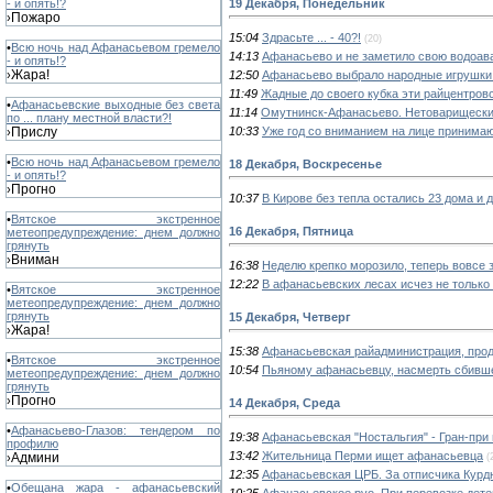
19 Декабря, Понедельник
- и опять!?
Пожаро
›
15:04
Здрасьте ... - 40?!
(20)
•
Всю ночь над Афанасьевом гремело
14:13
Афанасьево и не заметило свою водоав
- и опять!?
Жара!
12:50
Афанасьево выбрало народные игрушки 
›
11:49
Жадные до своего кубка эти райцентров
•
Афанасьевские выходные без света
11:14
Омутнинск-Афанасьево. Нетоварищески
по ... плану местной власти?!
10:33
Уже год со вниманием на лице принима
Прислу
›
•
Всю ночь над Афанасьевом гремело
18 Декабря, Воскресенье
- и опять!?
Прогно
›
10:37
В Кирове без тепла остались 23 дома и 
•
Вятское экстренное
16 Декабря, Пятница
метеопредупреждение: днем должно
грянуть
Вниман
›
16:38
Неделю крепко морозило, теперь вовсе 
12:22
В афанасьевских лесах исчез не только 
•
Вятское экстренное
метеопредупреждение: днем должно
грянуть
15 Декабря, Четверг
Жара!
›
15:38
Афанасьевская райадминистрация, прод
•
Вятское экстренное
10:54
Пьяному афанасьевцу, насмерть сбивше
метеопредупреждение: днем должно
грянуть
Прогно
›
14 Декабря, Среда
•
Афанасьево-Глазов: тендером по
19:38
Афанасьевская "Ностальгия" - Гран-при 
профилю
13:42
Жительница Перми ищет афанасьевца
Админи
(
›
12:35
Афанасьевская ЦРБ. За отписчика Кур
•
Обещана жара - афанасьевский
10:25
Афанасьевское руо. При перевозке детей