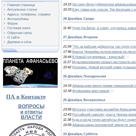
14:15
На гонку йети-губернатора афанасьевцы 
Главная страница
10:33
Елку главы еле спасли. Три богатыря с
Актуальные статьи
Адреса, телефоны, справки
28 Декабря, Среда
Фотоальбомы
Форум
11:40
Чудо! На Вятке, в хлеву, случилось нов
Гостевая книга
Обратная связь
27 Декабря, Вторник
О сайте
Деревни и сёла
21:04
"Что за рабские доброхоты так глупо уг
17:46
Братья Черанёвы использовали на лесоп
16:44
В Новый год впервые - взрослый!
(1)
11:27
Мультимиллионер назвал настоящую цен
10:42
Резонанс. Новый вятский глава услышал
26 Декабря, Понедельник
14:33
Афанасьево ввело режим повышенной гот
12:34
Фунфырики арестовали
(0)
ПА в Контакте
25 Декабря, Воскресенье
ВОПРОСЫ
23:06
Вятского участника ансамбля Александр
и ответы
12:43
Российский самолет упал в Черное море.
ВЛАСТИ
11:38
Куда и когда точно автобусы будут ходит
10:59
Афанасьевцы московской земли не захо
24 Декабря, Суббота