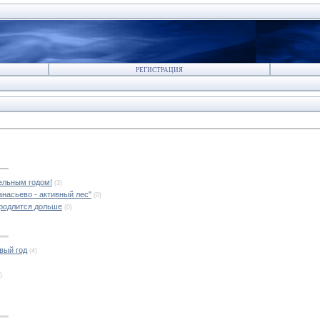
РЕГИСТРАЦИЯ
тельным годом!
(3)
насьево - активный лес"
(0)
продлится дольше
(0)
вый год
(4)
)