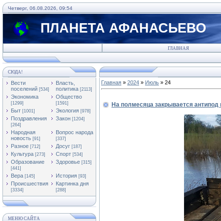
Четверг, 06.08.2026, 09:54
ПЛАНЕТА АФАНАСЬЕВО
ГЛАВНАЯ
СЮДА!
Главная
»
2024
»
Июль
»
24
Вести
Власть,
поселений
политика
[534]
[2113]
Экономика
Общество
[1299]
[1591]
На полмесяца закрывается антипод 
Быт
Экология
[1001]
[978]
Поздравления
Закон
[1204]
[264]
Народная
Вопрос народа
новость
[91]
[337]
Разное
Досуг
[712]
[187]
Культура
Спорт
[273]
[534]
Образование
Здоровье
[315]
[441]
Вера
История
[145]
[93]
Происшествия
Картинка дня
[3334]
[288]
МЕНЮ САЙТА