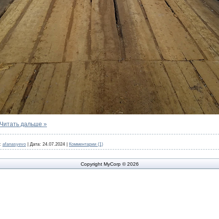
Читать дальше »
:
afanasyevo
|
Дата:
24.07.2024
|
Комментарии (1)
Copyright MyCorp © 2026