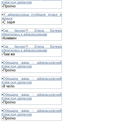
пляж под запретом
Прогно
›
•
У афанасьевца отобрали ружье и
деньги
С заря
›
•
Где бензин?! Елена Белева
обратилась к афанасьевцам
Коммен
›
•
Где бензин?! Елена Белева
обратилась к афанасьевцам
Там же
›
•
Обещана жара - афанасьевский
пляж под запретом
Прогно
›
•
Обещана жара - афанасьевский
пляж под запретом
8 чело
›
•
Обещана жара - афанасьевский
пляж под запретом
Прогно
›
•
Обещана жара - афанасьевский
пляж под запретом
Прогно
›