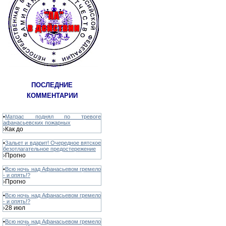
ПОСЛЕДНИЕ
КОММЕНТАРИИ
•
Матрас поднял по тревоге
афанасьевских пожарных
Как до
›
•
Зальет и вдарит! Очередное вятское
безотлагательное предостережение
Прогно
›
•
Всю ночь над Афанасьевом гремело
- и опять!?
Прогно
›
•
Всю ночь над Афанасьевом гремело
- и опять!?
28 июл
›
•
Всю ночь над Афанасьевом гремело