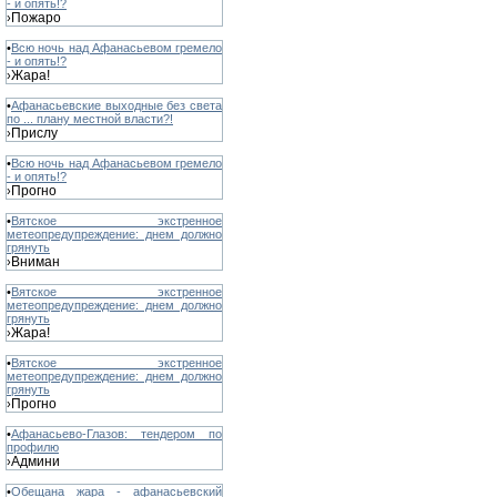
- и опять!?
Пожаро
›
•
Всю ночь над Афанасьевом гремело
- и опять!?
Жара!
›
•
Афанасьевские выходные без света
по ... плану местной власти?!
Прислу
›
•
Всю ночь над Афанасьевом гремело
- и опять!?
Прогно
›
•
Вятское экстренное
метеопредупреждение: днем должно
грянуть
Вниман
›
•
Вятское экстренное
метеопредупреждение: днем должно
грянуть
Жара!
›
•
Вятское экстренное
метеопредупреждение: днем должно
грянуть
Прогно
›
•
Афанасьево-Глазов: тендером по
профилю
Админи
›
•
Обещана жара - афанасьевский