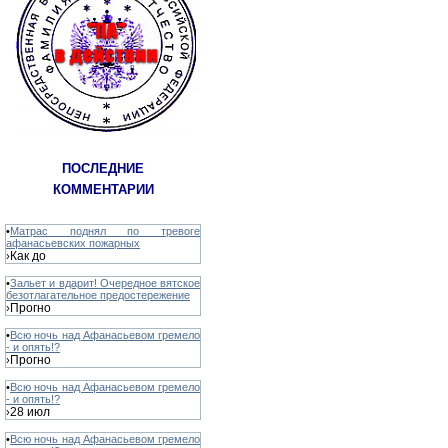
ПОСЛЕДНИЕ
КОММЕНТАРИИ
•
Матрас поднял по тревоге
афанасьевских пожарных
Как до
›
•
Зальет и вдарит! Очередное вятское
безотлагательное предостережение
Прогно
›
•
Всю ночь над Афанасьевом гремело
- и опять!?
Прогно
›
•
Всю ночь над Афанасьевом гремело
- и опять!?
28 июл
›
•
Всю ночь над Афанасьевом гремело