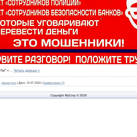
ты".
<
...
Читать дальше »
:
afanasyevo
|
Дата:
15.07.2024
|
Комментарии (2)
Copyright MyCorp © 2026