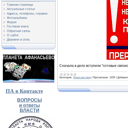
Главная страница
Актуальные статьи
Адреса, телефоны, справки
Фотоальбомы
Форум
Гостевая книга
Обратная связь
О сайте
Деревни и сёла
Сначала в дело вступили "сотовые связис
Категория:
Происшествия
|
Просмотров:
1450
|
Добавил
ПА в Контакте
ВОПРОСЫ
и ответы
ВЛАСТИ