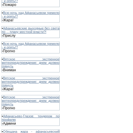
- и опять!?
Пожаро
›
•
Всю ночь над Афанасьевом гремело
- и опять!?
Жара!
›
•
Афанасьевские выходные без света
по ... плану местной власти?!
Прислу
›
•
Всю ночь над Афанасьевом гремело
- и опять!?
Прогно
›
•
Вятское экстренное
метеопредупреждение: днем должно
грянуть
Вниман
›
•
Вятское экстренное
метеопредупреждение: днем должно
грянуть
Жара!
›
•
Вятское экстренное
метеопредупреждение: днем должно
грянуть
Прогно
›
•
Афанасьево-Глазов: тендером по
профилю
Админи
›
•
Обещана жара - афанасьевский