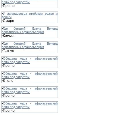
пляж под запретом
Прогно
›
•
У афанасьевца отобрали ружье и
деньги
С заря
›
•
Где бензин?! Елена Белева
обратилась к афанасьевцам
Коммен
›
•
Где бензин?! Елена Белева
обратилась к афанасьевцам
Там же
›
•
Обещана жара - афанасьевский
пляж под запретом
Прогно
›
•
Обещана жара - афанасьевский
пляж под запретом
8 чело
›
•
Обещана жара - афанасьевский
пляж под запретом
Прогно
›
•
Обещана жара - афанасьевский
пляж под запретом
Прогно
›