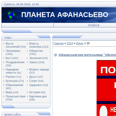
Суббота, 08.08.2026, 10:48
ПЛАНЕТА АФАНАСЬЕВО
ГЛАВНАЯ
СЮДА!
Главная
»
2024
»
Июль
»
15
Вести
Власть,
поселений
политика
[534]
[2115]
Экономика
Общество
[1300]
[1591]
Афанасьевская жительница "обезоп
Быт
Экология
[1001]
[978]
Поздравления
Закон
[1204]
[264]
Народная
Вопрос народа
новость
[91]
[337]
Разное
Досуг
[712]
[187]
Культура
Спорт
[273]
[534]
Образование
Здоровье
[315]
[441]
Вера
История
[145]
[93]
Происшествия
Картинка дня
[3334]
[288]
МЕНЮ САЙТА