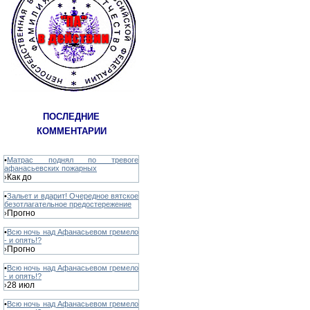
ПОСЛЕДНИЕ
КОММЕНТАРИИ
•
Матрас поднял по тревоге
афанасьевских пожарных
Как до
›
•
Зальет и вдарит! Очередное вятское
безотлагательное предостережение
Прогно
›
•
Всю ночь над Афанасьевом гремело
- и опять!?
Прогно
›
•
Всю ночь над Афанасьевом гремело
- и опять!?
28 июл
›
•
Всю ночь над Афанасьевом гремело