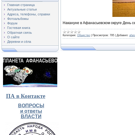
Главная страница
Актуальные статьи
Адреса, телефоны, справки
Фотоальбомы
Накануне в Афанасьевском округе День с
Форум
Гостевая книга
Обратная связь
Категория:
Общество
|
Просмотров:
795
|
Добавил:
afa
О сайте
Деревни и сёла
ПА в Контакте
ВОПРОСЫ
и ответы
ВЛАСТИ