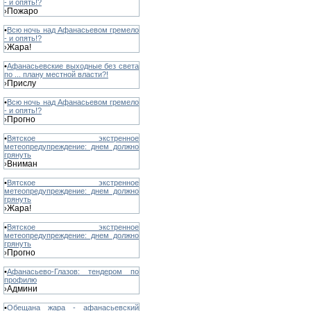
- и опять!?
Пожаро
›
•
Всю ночь над Афанасьевом гремело
- и опять!?
Жара!
›
•
Афанасьевские выходные без света
по ... плану местной власти?!
Прислу
›
•
Всю ночь над Афанасьевом гремело
- и опять!?
Прогно
›
•
Вятское экстренное
метеопредупреждение: днем должно
грянуть
Вниман
›
•
Вятское экстренное
метеопредупреждение: днем должно
грянуть
Жара!
›
•
Вятское экстренное
метеопредупреждение: днем должно
грянуть
Прогно
›
•
Афанасьево-Глазов: тендером по
профилю
Админи
›
•
Обещана жара - афанасьевский