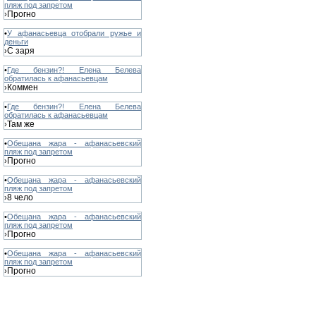
пляж под запретом
Прогно
›
•
У афанасьевца отобрали ружье и
деньги
С заря
›
•
Где бензин?! Елена Белева
обратилась к афанасьевцам
Коммен
›
•
Где бензин?! Елена Белева
обратилась к афанасьевцам
Там же
›
•
Обещана жара - афанасьевский
пляж под запретом
Прогно
›
•
Обещана жара - афанасьевский
пляж под запретом
8 чело
›
•
Обещана жара - афанасьевский
пляж под запретом
Прогно
›
•
Обещана жара - афанасьевский
пляж под запретом
Прогно
›