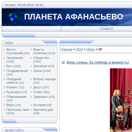
Четверг, 06.08.2026, 04:40
ПЛАНЕТА АФАНАСЬЕВО
ГЛАВНАЯ
СЮДА!
Главная
»
2024
»
Июль
»
08
Вести
Власть,
поселений
политика
[534]
[2113]
Экономика
Общество
[1299]
[1591]
День семьи. За любовь и верность!
Быт
Экология
[1001]
[978]
Поздравления
Закон
[1204]
[264]
Народная
Вопрос народа
новость
[91]
[337]
Разное
Досуг
[712]
[187]
Культура
Спорт
[273]
[534]
Образование
Здоровье
[315]
[441]
Вера
История
[145]
[93]
Происшествия
Картинка дня
[3334]
[288]
МЕНЮ САЙТА