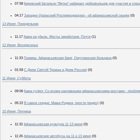
07:58
Кировский батальон "Вятка" набирает добровольцев для участия в спе
04:17
Западно-Уральский Росприроднадзор - об афанасьевской свалке
(0)
13 Июня, Понедельник
11:17
Кама на убыль. Мосты заработали. Почти
(1)
12 Июня, Воскресенье
11:33
Пожары. Афанасьевская баня, Омутнинская больница
(0)
01:59
С Днем Святой Троицы и Днем России!
(0)
11 Июня, Суббота
09:06
Кама гуляет. Со всеми наплавными афанасьевскими мостами - пробле
05:22
В самое сердце. Мама-Родина, прости (видео)
(0)
10 Июня, Пятница
11:32
Афанасьевская культура 11-13 июня
(0)
11:26
Афанасьевские автобусы на 11 и 13 июня
(0)