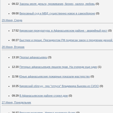
09:22
Законы июля: деньги, проживание, бизнес, налоги, любовь
(0)
09:00
Верховный суд и МВД: существенно новое в самообороне
(0)
29 Июня, Среда
17:52
Кировская прокуратура: в Афанасьевском районе - аварийный рост
(0)
00:27
Быстрее и проще. Президентом РФ подписан закон о продлении дачной 
28 Июня, Вторник
13:18
Пропал афанасьевец
(3)
12:20
Пятерых афанасьевцев лишили прав. На очереди еще один
(1)
11:56
Юные афанасьевские пожарные показали мастерство
(0)
10:25
Кировский облсуд - про "отпуск" Владимира Быкова из СИЗО
(0)
09:29
В Афанасьевском районе сгорел дом
(0)
27 Июня, Понедельник
20:37
Вятская молодежь. Невест маловато будет
(0)