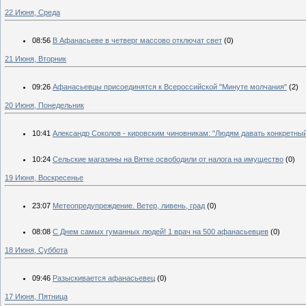
22 Июня, Среда
08:56
В Афанасьеве в четверг массово отключат свет
(0)
21 Июня, Вторник
09:26
Афанасьевцы присоединятся к Всероссийской "Минуте молчания"
(2)
20 Июня, Понедельник
10:41
Александр Соколов - кировским чиновникам: "Людям давать конкретный
10:24
Сельские магазины на Вятке освободили от налога на имущество
(0)
19 Июня, Воскресенье
23:07
Метеопредупреждение. Ветер, ливень, град
(0)
08:08
С Днем самых гуманных людей! 1 врач на 500 афанасьевцев
(0)
18 Июня, Суббота
09:46
Разыскивается афанасьевец
(0)
17 Июня, Пятница