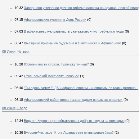
10:32
Завершено уголовное дело по гибели человека на афанасьевской пило
07:15
Афанасьевские гуляния в День России
(0)
07:03
В афанасьевскую райвласть уже ежемесячно требуются люди
(0)
06:47
Выездные приемы омбудсмена в Омутнинске и Афанасьеве
(0)
09 Июня, Четверг
10:28
Юбилей моста страха. Промежуточный?
(0)
09:42
Стоп! Камский мост опять вразнос
(1)
06:46
"Ты здесь зачем?" ДБ и афанасьевским чиновникам от главы региона -
06:18
Афанасьевский район вновь назван одним из самых опасных
(0)
08 Июня, Среда
12:34
Воруют! Кировэнерго обратилось к добрым людям за помощью
(0)
10:36
Буторин-Чеглаков. Кто в Афанасьеве открышевал баки?
(2)