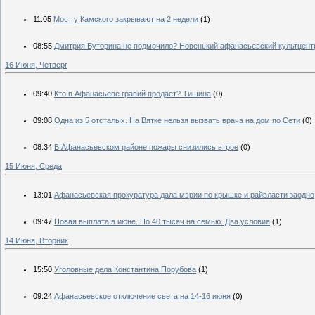
11:05
Мост у Камского закрывают на 2 недели
(1)
08:55
Дмитрия Буторина не подмочило? Новенький афанасьевский культцент
16 Июня, Четверг
09:40
Кто в Афанасьеве гравий продает? Тишина
(0)
09:08
Одна из 5 отсталых. На Вятке нельзя вызвать врача на дом по Сети
(0)
08:34
В Афанасьевском районе пожары снизились втрое
(0)
15 Июня, Среда
13:01
Афанасьевская прокуратура дала мэрии по крышке и райвласти заодно
09:47
Новая выплата в июне. По 40 тысяч на семью. Два условия
(1)
14 Июня, Вторник
15:50
Уголовные дела Константина Порубова
(1)
09:24
Афанасьевское отключение света на 14-16 июня
(0)