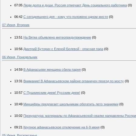
07:05
Люди долга и души. Россия отмечает День социального работника
(0)
06:42
С сегодняшнего дня - кому что положено одном месте
(0)
07 Июня, Вторник
13:51
На Вятке объявлено метеопредупреждение
(0)
10:56
Дмитрий Буторин с Еленой Белевой - опасная пара
(0)
06 Июня, Понедельник
14:59
В Афанасьеве женщина сбила парня
(0)
13:31
Внимание! В Афанасьевском районе ограничен проезд по мосту
(0)
10:57
С Пушкинским днем! Русским днем!
(0)
10:49
Минцифры предлагает школьникам обогатить лето знаниями
(0)
10:02
Прокуратура: материалы по Афанасьевской свалке направлены Роспри
09:21
Крупное афанасьевское отключение на 6-9 июня
(0)
05 Июня, Воскресенье