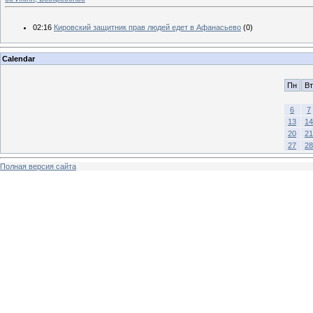
02:16
Кировский защитник прав людей едет в Афанасьево
(0)
Calendar
Пн
Вт
6
7
13
14
20
21
27
28
Полная версия сайта