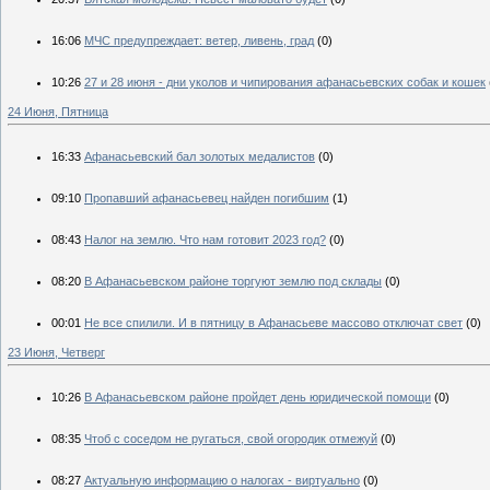
16:06
МЧС предупреждает: ветер, ливень, град
(0)
10:26
27 и 28 июня - дни уколов и чипирования афанасьевских собак и кошек
24 Июня, Пятница
16:33
Афанасьевский бал золотых медалистов
(0)
09:10
Пропавший афанасьевец найден погибшим
(1)
08:43
Налог на землю. Что нам готовит 2023 год?
(0)
08:20
В Афанасьевском районе торгуют землю под склады
(0)
00:01
Не все спилили. И в пятницу в Афанасьеве массово отключат свет
(0)
23 Июня, Четверг
10:26
В Афанасьевском районе пройдет день юридической помощи
(0)
08:35
Чтоб с соседом не ругаться, свой огородик отмежуй
(0)
08:27
Актуальную информацию о налогах - виртуально
(0)