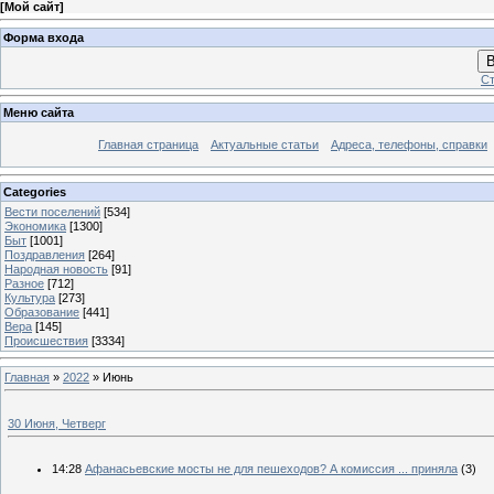
[
Мой сайт
]
Форма входа
В
Ст
Меню сайта
Главная страница
Актуальные статьи
Адреса, телефоны, справки
Categories
Вести поселений
[534]
Экономика
[1300]
Быт
[1001]
Поздравления
[264]
Народная новость
[91]
Разное
[712]
Культура
[273]
Образование
[441]
Вера
[145]
Происшествия
[3334]
Главная
»
2022
»
Июнь
30 Июня, Четверг
14:28
Афанасьевские мосты не для пешеходов? А комиссия ... приняла
(3)