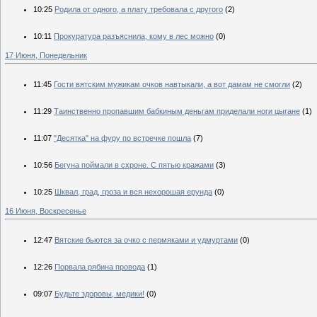
10:25
Родила от одного, а плату требовала с другого
(2)
10:11
Прокуратура разъяснила, кому в лес можно
(0)
17 Июня, Понедельник
11:45
Гости вятским мужикам очков навтыкали, а вот дамам не смогли
(2)
11:29
Таинственно пропавшим бабкиным деньгам приделали ноги цыгане
(1)
11:07
"Десятка" на фуру по встречке пошла
(7)
10:56
Бегуна поймали в схроне. С пятью кражами
(3)
10:25
Шквал, град, гроза и вся нехорошая ерунда
(0)
16 Июня, Воскресенье
12:47
Вятские бьются за очко с пермяками и удмуртами
(0)
12:26
Порвала рябина провода
(1)
09:07
Будьте здоровы, медики!
(0)