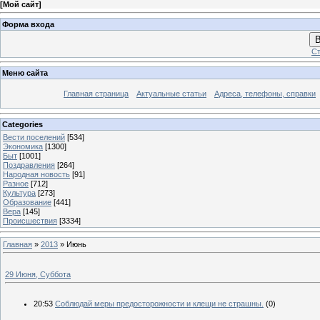
[
Мой сайт
]
Форма входа
В
Ст
Меню сайта
Главная страница
Актуальные статьи
Адреса, телефоны, справки
Categories
Вести поселений
[534]
Экономика
[1300]
Быт
[1001]
Поздравления
[264]
Народная новость
[91]
Разное
[712]
Культура
[273]
Образование
[441]
Вера
[145]
Происшествия
[3334]
Главная
»
2013
»
Июнь
29 Июня, Суббота
20:53
Соблюдай меры предосторожности и клещи не страшны.
(0)