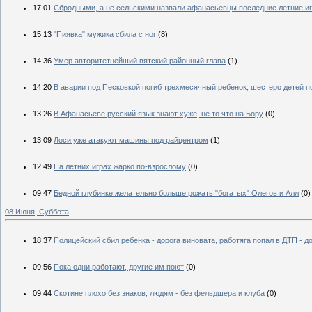
17:01
Сбродными, а не сельскими назвали афанасьевцы последние летние и
15:13
"Пиявка" мужика сбила с ног
(8)
14:36
Умер авторитетнейший вятский районный глава
(1)
14:20
В аварии под Песковкой погиб трехмесячный ребенок, шестеро детей п
13:26
В Афанасьеве русский язык знают хуже, не то что на Бору
(0)
13:09
Лоси уже атакуют машины под райцентром
(1)
12:49
На летних играх жарко по-взрослому
(0)
09:47
Бедной глубинке желательно больше рожать "богатых" Олегов и Алл
(0)
08 Июня, Суббота
18:37
Полицейский сбил ребенка - дорога виновата, работяга попал в ДТП - д
09:56
Пока одни работают, другие им поют
(0)
09:44
Скотине плохо без знаков, людям - без фельдшера и клуба
(0)