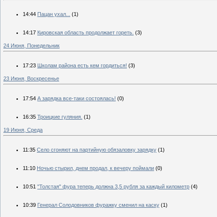
14:44
Пацан ухал...
(1)
14:17
Кировская область продолжает гореть.
(3)
24 Июня, Понедельник
17:23
Школам района есть кем гордиться!
(3)
23 Июня, Воскресенье
17:54
А зарядка все-таки состоялась!
(0)
16:35
Троицкие гуляния.
(1)
19 Июня, Среда
11:35
Село сгоняют на партийную обязаловку зарядку
(1)
11:10
Ночью стырил, днем продал, к вечеру поймали
(0)
10:51
"Толстая" фура теперь должна 3,5 рубля за каждый километр
(4)
10:39
Генерал Солодовников фуражку сменил на каску
(1)