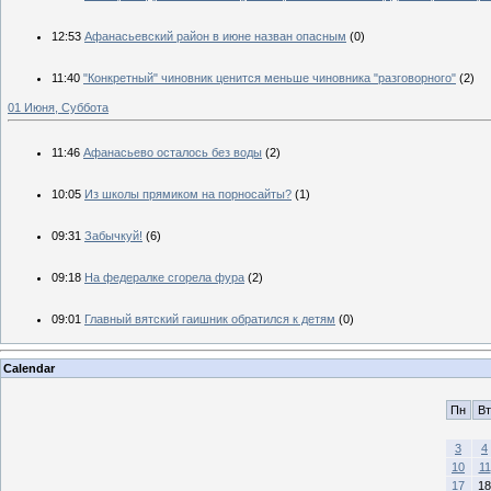
12:53
Афанасьевский район в июне назван опасным
(0)
11:40
"Конкретный" чиновник ценится меньше чиновника "разговорного"
(2)
01 Июня, Суббота
11:46
Афанасьево осталось без воды
(2)
10:05
Из школы прямиком на порносайты?
(1)
09:31
Забычкуй!
(6)
09:18
На федералке сгорела фура
(2)
09:01
Главный вятский гаишник обратился к детям
(0)
Calendar
Пн
Вт
3
4
10
11
17
18