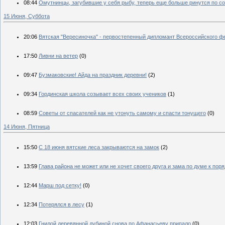
08:44
Омутнинцы, загубившие у себя рыбу, теперь еще больше ринутся по с
15 Июня, Суббота
20:06
Вятская "Вересиночка" - первостепенный дипломант Всероссийского фе
17:50
Ливни на ветер
(0)
09:47
Бузмаковские! Айда на праздник деревни!
(2)
09:34
Гординская школа созывает всех своих учеников
(1)
08:59
Советы от спасателей как не утонуть самому и спасти тонущего
(0)
14 Июня, Пятница
15:50
С 18 июня вятские леса закрываются на замок
(2)
13:59
Глава района не может или не хочет своего друга и зама по думе к пор
12:44
Марш под сетку!
(0)
12:34
Потерялся в лесу
(1)
12:03
Гнилой деревянной дубиной снова по Афанасьеву припало
(0)