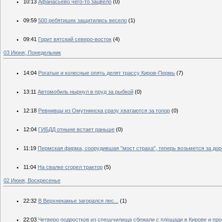
10:13
Афанасьево чего-то зацвело
(0)
09:59
500 ребятишек защитились весело
(1)
09:41
Горит вятский северо-восток
(4)
03 Июня, Понедельник
14:04
Рогатые и колесные опять делят трассу Киров-Пермь
(7)
13:11
Автомобиль нырнул в пруд за рыбкой
(0)
12:18
Ревнивцы из Омутнинска сразу хватаются за топор
(0)
12:04
ГИБДД отныне встает раньше
(0)
11:19
Пермская фирма, соорудившая "мост страха", теперь возьмется за дор
11:04
На свалке сгорел трактор
(5)
02 Июня, Воскресенье
22:32
В Верхнекамье загорался лес...
(1)
22:03
Четверо подростков из спецучилища сбежали с площади в Кирове и пр