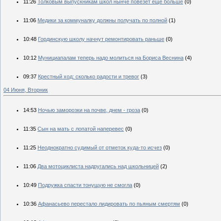
11:26
Толковым выпускникам школ нынче повезет еще больше
(0)
11:06
Медики за коммуналку должны получать по полной
(1)
10:48
Гординскую школу начнут ремонтировать раньше
(0)
10:12
Мунициапалам теперь надо молиться на Бориса Веснина
(4)
09:37
Крестный ход: сколько радости и тревог
(3)
04 Июня, Вторник
14:53
Ночью заморозки на почве, днем - гроза
(0)
11:35
Сын на мать с лопатой наперевес
(0)
11:25
Неоднократно судимый от отметок куда-то исчез
(0)
11:06
Два мотоциклиста надругались над школьницей
(2)
10:49
Подружка спасти тонущую не смогла
(0)
10:36
Афанасьево перестало лидировать по пьяным смертям
(0)