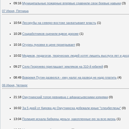
09:16
Муниципальные пожарные впервые сравнили свои боевые навыки
(3)
07 Июня, Пятница
10:54
Лесорубы на северо-востоке захватывают власть
(1)
10:28
Соцработников оценили вдвое дороже
(1)
10:16
Огурец луковке в цене проигрывает
(0)
10:02
Медиков, педагогов, творческих людей хотят лишить выслуги лет и дос
09:27
Село Георгиево приглашает земляков на 310-й юбилей
(0)
08:49
Вовремя Путин развелся - ему налог на развод не надо платить
(4)
06 Июня, Четверг
21:18
Омутнинский топор ревнивца с афанасьевскими корнями
(0)
16:02
За 5 дней от Кирова до Омутнинска добежали юные "спецбеглецы"
(0)
13:04
Полиция искала бабкины деньги, накопленные ею за всю жизнь
(1)