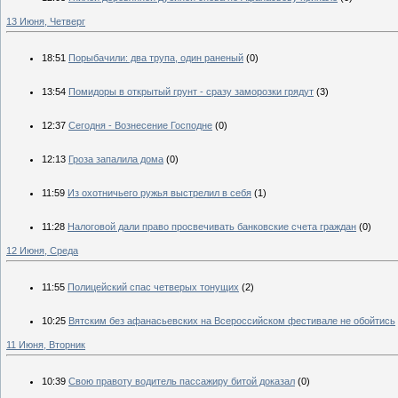
13 Июня, Четверг
18:51
Порыбачили: два трупа, один раненый
(0)
13:54
Помидоры в открытый грунт - сразу заморозки грядут
(3)
12:37
Сегодня - Вознесение Господне
(0)
12:13
Гроза запалила дома
(0)
11:59
Из охотничьего ружья выстрелил в себя
(1)
11:28
Налоговой дали право просвечивать банковские счета граждан
(0)
12 Июня, Среда
11:55
Полицейский спас четверых тонущих
(2)
10:25
Вятским без афанасьевских на Всероссийском фестивале не обойтись
11 Июня, Вторник
10:39
Свою правоту водитель пассажиру битой доказал
(0)