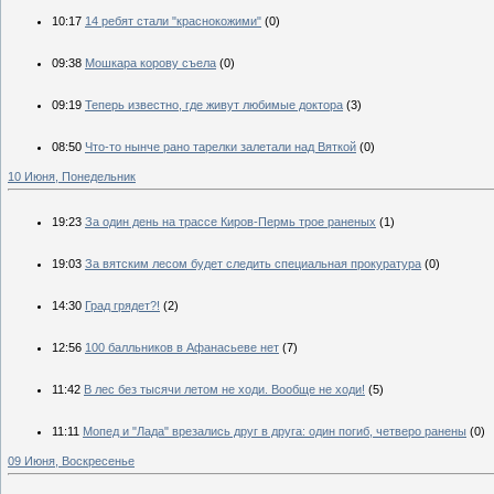
10:17
14 ребят стали "краснокожими"
(0)
09:38
Мошкара корову съела
(0)
09:19
Теперь известно, где живут любимые доктора
(3)
08:50
Что-то нынче рано тарелки залетали над Вяткой
(0)
10 Июня, Понедельник
19:23
За один день на трассе Киров-Пермь трое раненых
(1)
19:03
За вятским лесом будет следить специальная прокуратура
(0)
14:30
Град грядет?!
(2)
12:56
100 балльников в Афанасьеве нет
(7)
11:42
В лес без тысячи летом не ходи. Вообще не ходи!
(5)
11:11
Мопед и "Лада" врезались друг в друга: один погиб, четверо ранены
(0)
09 Июня, Воскресенье