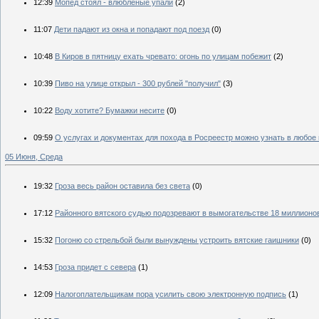
12:39
Мопед стоял - влюбленые упали
(2)
11:07
Дети падают из окна и попадают под поезд
(0)
10:48
В Киров в пятницу ехать чревато: огонь по улицам побежит
(2)
10:39
Пиво на улице открыл - 300 рублей "получил"
(3)
10:22
Воду хотите? Бумажки несите
(0)
09:59
О услугах и документах для похода в Росреестр можно узнать в любое
05 Июня, Среда
19:32
Гроза весь район оставила без света
(0)
17:12
Районного вятского судью подозревают в вымогательстве 18 миллионо
15:32
Погоню со стрельбой были вынуждены устроить вятские гаишники
(0)
14:53
Гроза придет с севера
(1)
12:09
Налогоплательщикам пора усилить свою электронную подпись
(1)