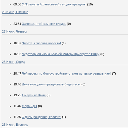
09:50
У "Планеты Афанасьево" сегодня праздник!
(10)
28 Июня, Пятница
23:31
Закопал, чтоб замести следы.
(0)
27 Июня, Четверг
16:37
Знаете, классная новость!
(1)
16:32
Чудотворная икона Божией Матери прибудет в Вятку
(0)
26 Июня, Среда
20:47
Чей проект по благоустройству станет лучшим- решать нам!
(7)
19:40
День молодежи праздновать будем все!
(0)
13:25
Смерть на Каме
(3)
11:46
Жара идет
(0)
11:35
С Днем рождения, коллега!
(1)
25 Июня, Вторник