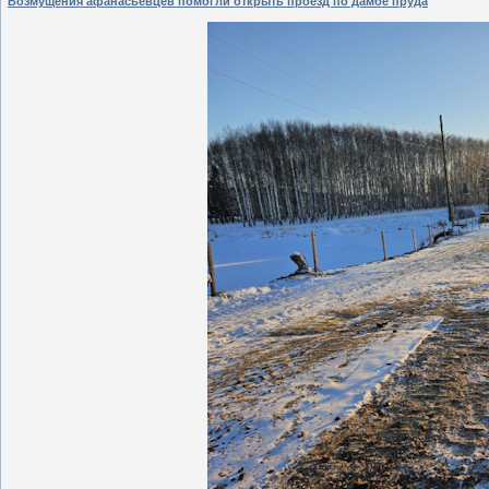
Возмущения афанасьевцев помогли открыть проезд по дамбе пруда