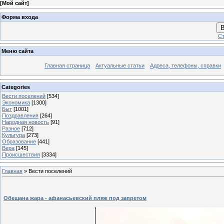
[
Мой сайт
]
Форма входа
В
Ст
Меню сайта
Главная страница
Актуальные статьи
Адреса, телефоны, справки
Categories
Вести поселений
[534]
Экономика
[1300]
Быт
[1001]
Поздравления
[264]
Народная новость
[91]
Разное
[712]
Культура
[273]
Образование
[441]
Вера
[145]
Происшествия
[3334]
Главная
»
Вести поселений
Обещана жара - афанасьевский пляж под запретом