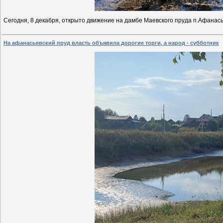
Сегодня, 8 декабря, открыто движение на дамбе Маевского пруда п.Афанас
На афанасьевский пруд власть объявила дорогие торги, а народ - субботник