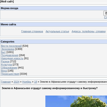
[
Мой сайт
]
Форма входа
В
Ст
Меню сайта
Главная страница
Актуальные статьи
Адреса, телефоны, справки
Categories
Вести поселений
[534]
Экономика
[1300]
Быт
[1001]
Поздравления
[264]
Народная новость
[91]
Разное
[712]
Культура
[273]
Образование
[441]
Вера
[145]
Происшествия
[3334]
Главная
»
2024
»
Ноябрь
»
18
» Землю в Афанасьеве отдадут самому информирован
Землю в Афанасьеве отдадут самому информированному и быстрому?