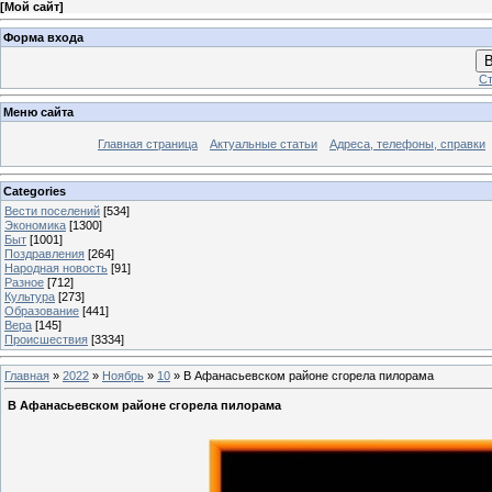
[
Мой сайт
]
Форма входа
В
Ст
Меню сайта
Главная страница
Актуальные статьи
Адреса, телефоны, справки
Categories
Вести поселений
[534]
Экономика
[1300]
Быт
[1001]
Поздравления
[264]
Народная новость
[91]
Разное
[712]
Культура
[273]
Образование
[441]
Вера
[145]
Происшествия
[3334]
Главная
»
2022
»
Ноябрь
»
10
» В Афанасьевском районе сгорела пилорама
В Афанасьевском районе сгорела пилорама