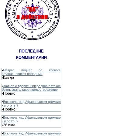
ПОСЛЕДНИЕ
КОММЕНТАРИИ
•
Матрас поднял по тревоге
афанасьевских пожарных
Как до
›
•
Зальет и вдарит! Очередное вятское
безотлагательное предостережение
Прогно
›
•
Всю ночь над Афанасьевом гремело
- и опять!?
Прогно
›
•
Всю ночь над Афанасьевом гремело
- и опять!?
28 июл
›
•
Всю ночь над Афанасьевом гремело