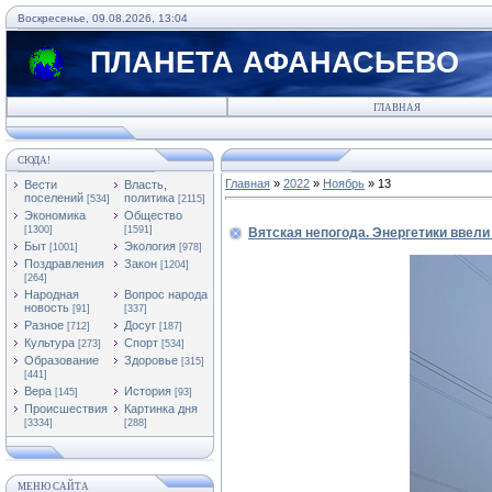
Воскресенье, 09.08.2026, 13:04
ПЛАНЕТА АФАНАСЬЕВО
ГЛАВНАЯ
СЮДА!
Главная
»
2022
»
Ноябрь
»
13
Вести
Власть,
поселений
политика
[534]
[2115]
Экономика
Общество
[1300]
[1591]
Вятская непогода. Энергетики ввел
Быт
Экология
[1001]
[978]
Поздравления
Закон
[1204]
[264]
Народная
Вопрос народа
новость
[91]
[337]
Разное
Досуг
[712]
[187]
Культура
Спорт
[273]
[534]
Образование
Здоровье
[315]
[441]
Вера
История
[145]
[93]
Происшествия
Картинка дня
[3334]
[288]
МЕНЮ САЙТА