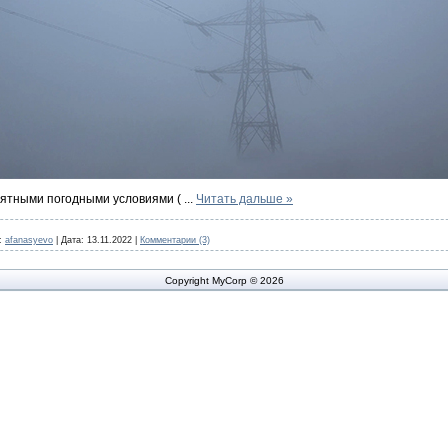
риятными погодными условиями (
...
Читать дальше »
:
afanasyevo
|
Дата:
13.11.2022
|
Комментарии (3)
Copyright MyCorp © 2026