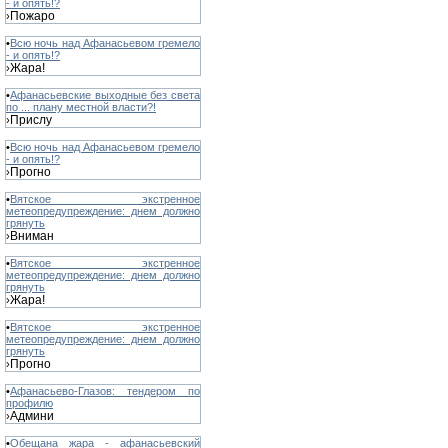
- и опять!?
Пожаро
›
•
Всю ночь над Афанасьевом гремело
- и опять!?
Жара!
›
•
Афанасьевские выходные без света
по ... плану местной власти?!
Прислу
›
•
Всю ночь над Афанасьевом гремело
- и опять!?
Прогно
›
•
Вятское экстренное
метеопредупреждение: днем должно
грянуть
Вниман
›
•
Вятское экстренное
метеопредупреждение: днем должно
грянуть
Жара!
›
•
Вятское экстренное
метеопредупреждение: днем должно
грянуть
Прогно
›
•
Афанасьево-Глазов: тендером по
профилю
Админи
›
•
Обещана жара - афанасьевский