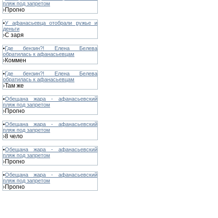
пляж под запретом
Прогно
›
•
У афанасьевца отобрали ружье и
деньги
С заря
›
•
Где бензин?! Елена Белева
обратилась к афанасьевцам
Коммен
›
•
Где бензин?! Елена Белева
обратилась к афанасьевцам
Там же
›
•
Обещана жара - афанасьевский
пляж под запретом
Прогно
›
•
Обещана жара - афанасьевский
пляж под запретом
8 чело
›
•
Обещана жара - афанасьевский
пляж под запретом
Прогно
›
•
Обещана жара - афанасьевский
пляж под запретом
Прогно
›