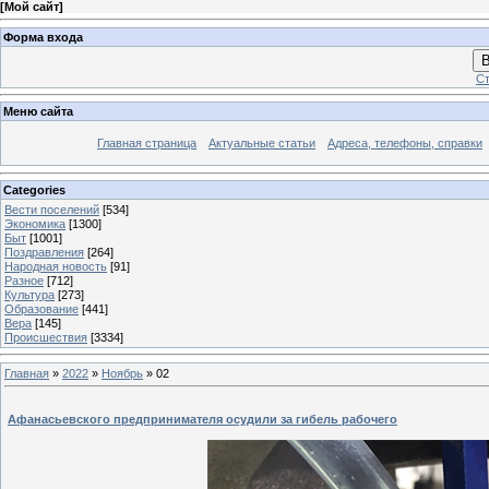
[
Мой сайт
]
Форма входа
В
Ст
Меню сайта
Главная страница
Актуальные статьи
Адреса, телефоны, справки
Categories
Вести поселений
[534]
Экономика
[1300]
Быт
[1001]
Поздравления
[264]
Народная новость
[91]
Разное
[712]
Культура
[273]
Образование
[441]
Вера
[145]
Происшествия
[3334]
Главная
»
2022
»
Ноябрь
»
02
Афанасьевского предпринимателя осудили за гибель рабочего