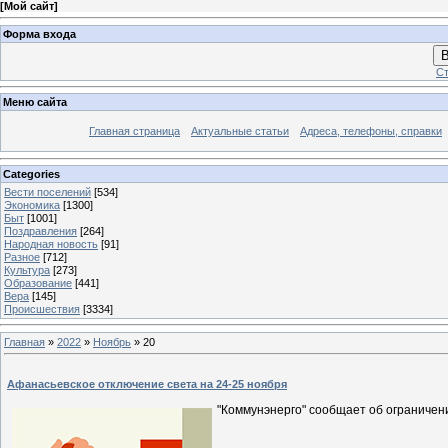
[
Мой сайт
]
Форма входа
В
Ст
Меню сайта
Главная страница
Актуальные статьи
Адреса, телефоны, справки
Categories
Вести поселений
[534]
Экономика
[1300]
Быт
[1001]
Поздравления
[264]
Народная новость
[91]
Разное
[712]
Культура
[273]
Образование
[441]
Вера
[145]
Происшествия
[3334]
Главная
»
2022
»
Ноябрь
»
20
Афанасьевское отключение света на 24-25 ноября
"Коммунэнерго" сообщает об ограничен