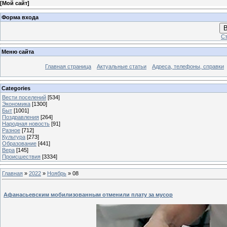
[
Мой сайт
]
Форма входа
В
Ст
Меню сайта
Главная страница
Актуальные статьи
Адреса, телефоны, справки
Categories
Вести поселений
[534]
Экономика
[1300]
Быт
[1001]
Поздравления
[264]
Народная новость
[91]
Разное
[712]
Культура
[273]
Образование
[441]
Вера
[145]
Происшествия
[3334]
Главная
»
2022
»
Ноябрь
»
08
Афанасьевским мобилизованным отменили плату за мусор