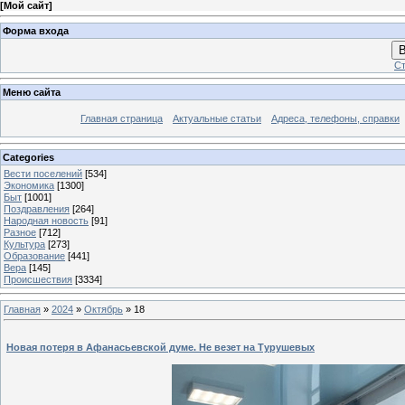
[
Мой сайт
]
Форма входа
В
Ст
Меню сайта
Главная страница
Актуальные статьи
Адреса, телефоны, справки
Categories
Вести поселений
[534]
Экономика
[1300]
Быт
[1001]
Поздравления
[264]
Народная новость
[91]
Разное
[712]
Культура
[273]
Образование
[441]
Вера
[145]
Происшествия
[3334]
Главная
»
2024
»
Октябрь
»
18
Новая потеря в Афанасьевской думе. Не везет на Турушевых