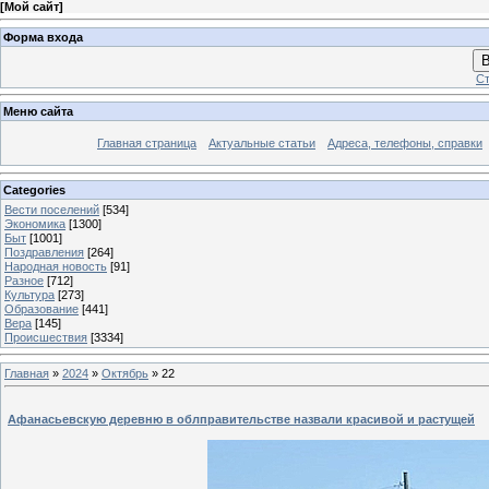
[
Мой сайт
]
Форма входа
В
Ст
Меню сайта
Главная страница
Актуальные статьи
Адреса, телефоны, справки
Categories
Вести поселений
[534]
Экономика
[1300]
Быт
[1001]
Поздравления
[264]
Народная новость
[91]
Разное
[712]
Культура
[273]
Образование
[441]
Вера
[145]
Происшествия
[3334]
Главная
»
2024
»
Октябрь
»
22
Афанасьевскую деревню в облправительстве назвали красивой и растущей