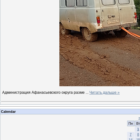
Администрация Афанасьевского округа разме
...
Читать дальше »
Calendar
Пн
Вт
1
7
8
14
15