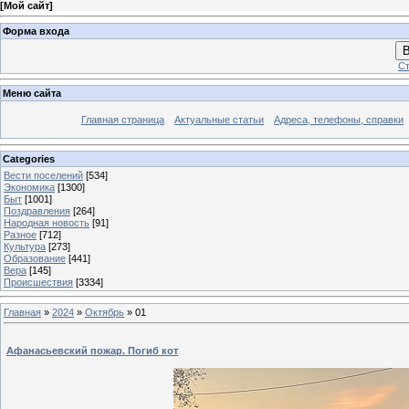
[
Мой сайт
]
Форма входа
В
Ст
Меню сайта
Главная страница
Актуальные статьи
Адреса, телефоны, справки
Categories
Вести поселений
[534]
Экономика
[1300]
Быт
[1001]
Поздравления
[264]
Народная новость
[91]
Разное
[712]
Культура
[273]
Образование
[441]
Вера
[145]
Происшествия
[3334]
Главная
»
2024
»
Октябрь
»
01
Афанасьевский пожар. Погиб кот