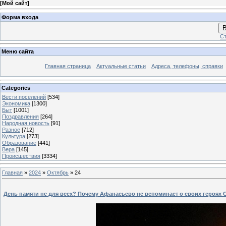
[
Мой сайт
]
Форма входа
В
Ст
Меню сайта
Главная страница
Актуальные статьи
Адреса, телефоны, справки
Categories
Вести поселений
[534]
Экономика
[1300]
Быт
[1001]
Поздравления
[264]
Народная новость
[91]
Разное
[712]
Культура
[273]
Образование
[441]
Вера
[145]
Происшествия
[3334]
Главная
»
2024
»
Октябрь
»
24
День памяти не для всех? Почему Афанасьево не вспоминает о своих героях 