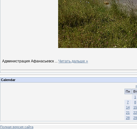
Администрация Афанасьевск
...
Читать дальше »
Calendar
Пн
Вт
1
7
8
14
15
21
22
28
29
Полная версия сайта