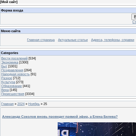
[
Мой сайт
]
Форма входа
В
Ст
Меню сайта
Главная страница
Актуальные статьи
Адреса, телефоны, справки
Categories
Вести поселений
[534]
Экономика
[1300]
Быт
[1001]
Поздравления
[264]
Народная новость
[91]
Разное
[712]
Культура
[273]
Образование
[441]
Вера
[145]
Происшествия
[3334]
Главная
»
2024
»
Ноябрь
»
25
Александр Соколов вновь проведет прямой эфир, а Елена Белева?