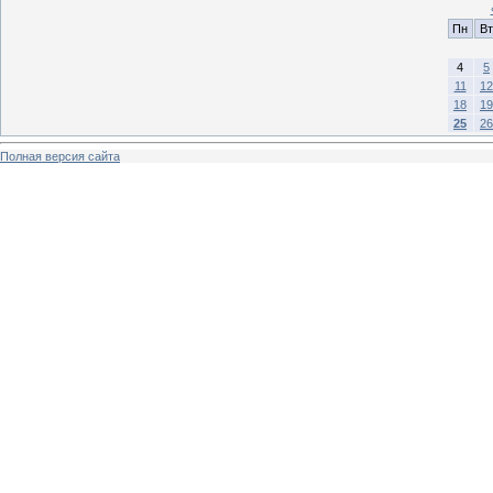
Пн
Вт
4
5
11
12
18
19
25
26
Полная версия сайта