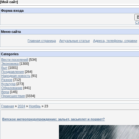
[
Мой сайт
]
Форма входа
В
Ст
Меню сайта
Главная страница
Актуальные статьи
Адреса, телефоны, справки
Categories
Вести поселений
[534]
Экономика
[1300]
Быт
[1001]
Поздравления
[264]
Народная новость
[91]
Разное
[712]
Культура
[273]
Образование
[441]
Вера
[145]
Происшествия
[3334]
Главная
»
2024
»
Ноябрь
»
23
Вятское метеопредупреждение: зальет, засыплет и порвет?