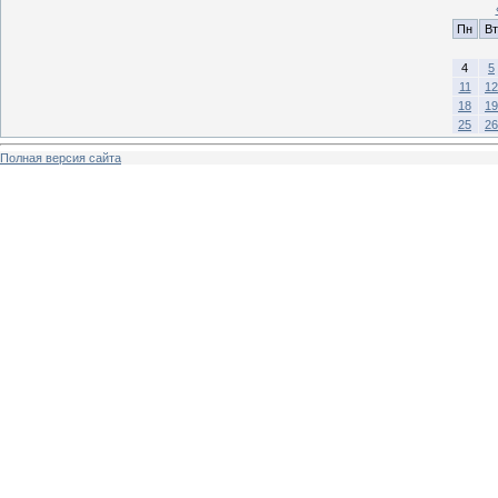
Пн
Вт
4
5
11
12
18
19
25
26
Полная версия сайта