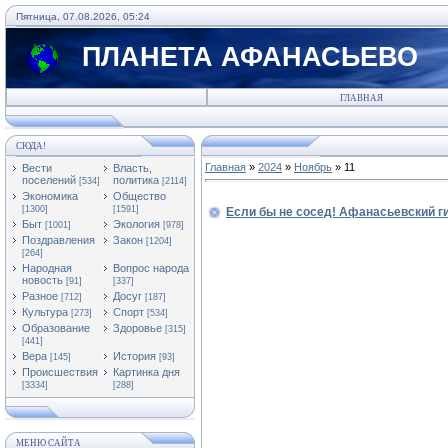
Пятница, 07.08.2026, 05:24
ПЛАНЕТА АФАНАСЬЕВО
ГЛАВНАЯ
СЮДА!
Главная
»
2024
»
Ноябрь
»
11
Вести
Власть,
поселений
политика
[534]
[2114]
Экономика
Общество
[1300]
[1591]
Если бы не сосед! Афанасьевский г
Быт
Экология
[1001]
[978]
Поздравления
Закон
[1204]
[264]
Народная
Вопрос народа
новость
[91]
[337]
Разное
Досуг
[712]
[187]
Культура
Спорт
[273]
[534]
Образование
Здоровье
[315]
[441]
Вера
История
[145]
[93]
Происшествия
Картинка дня
[3334]
[288]
МЕНЮ САЙТА