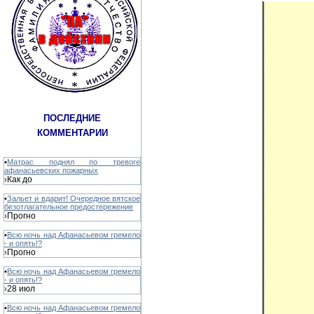
ПОСЛЕДНИЕ
КОММЕНТАРИИ
•
Матрас поднял по тревоге
афанасьевских пожарных
Как до
›
•
Зальет и вдарит! Очередное вятское
безотлагательное предостережение
Прогно
›
•
Всю ночь над Афанасьевом гремело
- и опять!?
Прогно
›
•
Всю ночь над Афанасьевом гремело
- и опять!?
28 июл
›
•
Всю ночь над Афанасьевом гремело