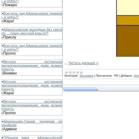
- и опять!?
Пожаро
›
•
Всю ночь над Афанасьевом гремело
- и опять!?
Жара!
›
•
Афанасьевские выходные без света
по ... плану местной власти?!
Прислу
›
•
Всю ночь над Афанасьевом гремело
- и опять!?
Прогно
›
•
Вятское экстренное
...
Читать дальше »
метеопредупреждение: днем должно
грянуть
Вниман
›
Категория:
Экономика
|
Просмотров:
780
|
Добавил:
afa
•
Вятское экстренное
метеопредупреждение: днем должно
грянуть
Жара!
›
•
Вятское экстренное
метеопредупреждение: днем должно
грянуть
Прогно
›
•
Афанасьево-Глазов: тендером по
профилю
Админи
›
•
Обещана жара - афанасьевский