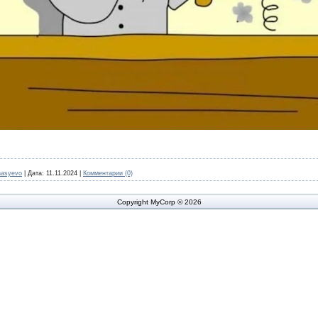
nasyevo
|
Дата:
11.11.2024
|
Комментарии (0)
Copyright MyCorp © 2026