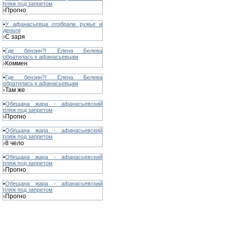
пляж под запретом
Прогно
›
•
У афанасьевца отобрали ружье и
деньги
С заря
›
•
Где бензин?! Елена Белева
обратилась к афанасьевцам
Коммен
›
•
Где бензин?! Елена Белева
обратилась к афанасьевцам
Там же
›
•
Обещана жара - афанасьевский
пляж под запретом
Прогно
›
•
Обещана жара - афанасьевский
пляж под запретом
8 чело
›
•
Обещана жара - афанасьевский
пляж под запретом
Прогно
›
•
Обещана жара - афанасьевский
пляж под запретом
Прогно
›