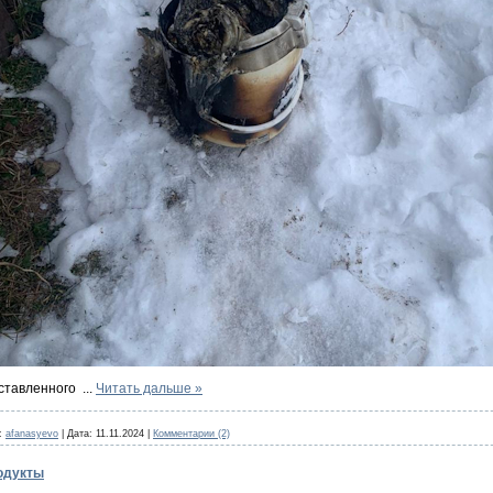
 оставленного
...
Читать дальше »
:
afanasyevo
|
Дата:
11.11.2024
|
Комментарии (2)
одукты