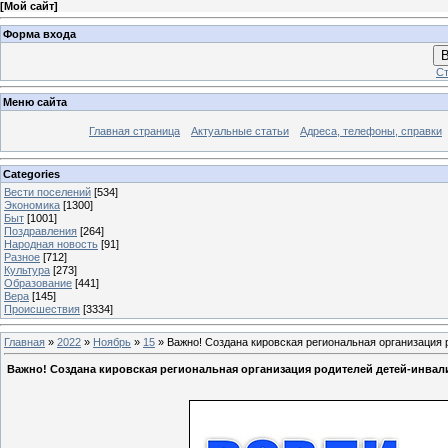
[
Мой сайт
]
Форма входа
В
Ст
Меню сайта
Главная страница
Актуальные статьи
Адреса, телефоны, справки
Categories
Вести поселений
[534]
Экономика
[1300]
Быт
[1001]
Поздравления
[264]
Народная новость
[91]
Разное
[712]
Культура
[273]
Образование
[441]
Вера
[145]
Происшествия
[3334]
Главная
»
2022
»
Ноябрь
»
15
» Важно! Создана кировская региональная организация 
Важно! Создана кировская региональная организация родителей детей-инва