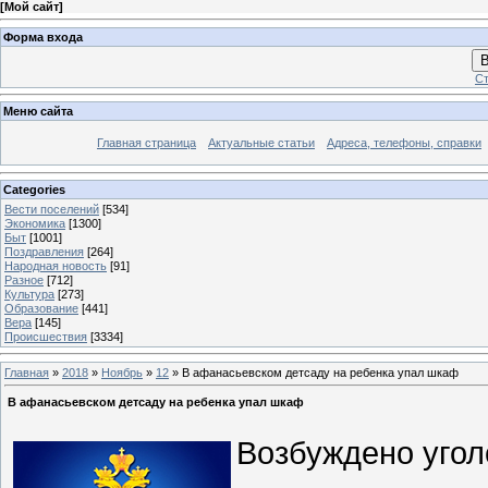
[
Мой сайт
]
Форма входа
В
Ст
Меню сайта
Главная страница
Актуальные статьи
Адреса, телефоны, справки
Categories
Вести поселений
[534]
Экономика
[1300]
Быт
[1001]
Поздравления
[264]
Народная новость
[91]
Разное
[712]
Культура
[273]
Образование
[441]
Вера
[145]
Происшествия
[3334]
Главная
»
2018
»
Ноябрь
»
12
» В афанасьевском детсаду на ребенка упал шкаф
В афанасьевском детсаду на ребенка упал шкаф
Возбуждено угол