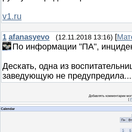
v1.ru
1
afanasyevo
[
Мат
(12.11.2018 13:16)
По информации "ПА", инциден
Дескать, одна из воспитательни
заведующую не предупредила...
Добавлять комментарии могу
[
Р
Calendar
Пн
Вт
5
6