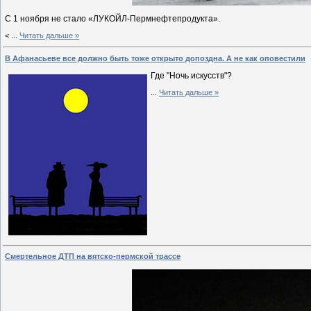
С 1 ноября не стало «ЛУКОЙЛ-Пермнефтепродукта».
<
...
Читать дальше »
В Афанасьеве все должно быть тоже открыто допоздна. А не как оповестили
Где "Ночь искусств"?
...
Читать дальше »
Смертельное ДТП на вятско-пермской трассе