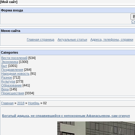
[
Мой сайт
]
Форма входа
В
Ст
Меню сайта
Главная страница
Актуальные статьи
Адреса, телефоны, справки
Categories
Вести поселений
[534]
Экономика
[1300]
Быт
[1001]
Поздравления
[264]
Народная новость
[91]
Разное
[712]
Культура
[273]
Образование
[441]
Вера
[145]
Происшествия
[3334]
Главная
»
2018
»
Ноябрь
»
02
Богатый дядька, не справившийся с непокорным Афанасьевом, сам сгинул