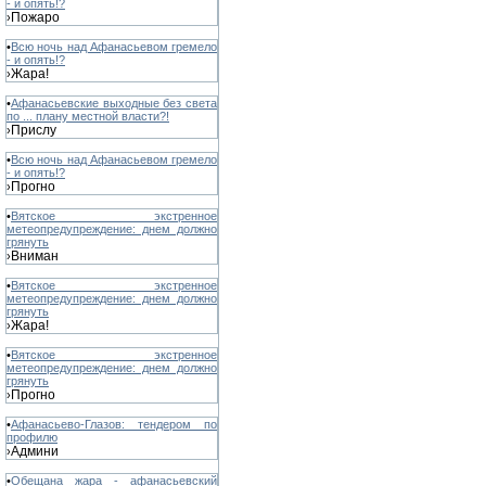
- и опять!?
Пожаро
›
•
Всю ночь над Афанасьевом гремело
- и опять!?
Жара!
›
•
Афанасьевские выходные без света
по ... плану местной власти?!
Прислу
›
•
Всю ночь над Афанасьевом гремело
- и опять!?
Прогно
›
•
Вятское экстренное
метеопредупреждение: днем должно
грянуть
Вниман
›
•
Вятское экстренное
метеопредупреждение: днем должно
грянуть
Жара!
›
•
Вятское экстренное
метеопредупреждение: днем должно
грянуть
Прогно
›
•
Афанасьево-Глазов: тендером по
профилю
Админи
›
•
Обещана жара - афанасьевский