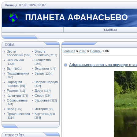
Пятница, 07.08.2026, 06:07
ПЛАНЕТА АФАНАСЬЕВО
ГЛАВНАЯ
СЮДА!
Главная
»
2018
»
Ноябрь
»
06
Вести
Власть,
поселений
политика
[534]
[2114]
Экономика
Общество
[1300]
[1591]
Афанасьевцы опять на природе отли
Быт
Экология
[1001]
[978]
Поздравления
Закон
[1204]
[264]
Народная
Вопрос народа
новость
[91]
[337]
Разное
Досуг
[712]
[187]
Культура
Спорт
[273]
[534]
Образование
Здоровье
[315]
[441]
Вера
История
[145]
[93]
Происшествия
Картинка дня
[3334]
[288]
МЕНЮ САЙТА