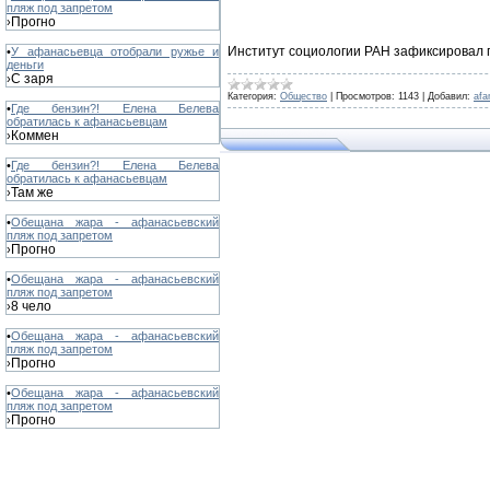
пляж под запретом
Прогно
›
Институт социологии РАН зафиксировал 
•
У афанасьевца отобрали ружье и
деньги
С заря
›
Категория:
Общество
|
Просмотров:
1143
|
Добавил:
afa
•
Где бензин?! Елена Белева
обратилась к афанасьевцам
Коммен
›
•
Где бензин?! Елена Белева
обратилась к афанасьевцам
Там же
›
•
Обещана жара - афанасьевский
пляж под запретом
Прогно
›
•
Обещана жара - афанасьевский
пляж под запретом
8 чело
›
•
Обещана жара - афанасьевский
пляж под запретом
Прогно
›
•
Обещана жара - афанасьевский
пляж под запретом
Прогно
›