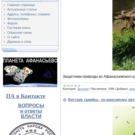
Главная страница
Актуальные статьи
Адреса, телефоны, справки
Фотоальбомы
Форум
Гостевая книга
Обратная связь
О сайте
Деревни и сёла
Защитники природы из Афанасьевского р
Категория:
Экология
|
Просмотров:
1596
|
Добавил:
afa
ПА в Контакте
Вятские тарифы - по максимуму, вят
ВОПРОСЫ
и ответы
ВЛАСТИ