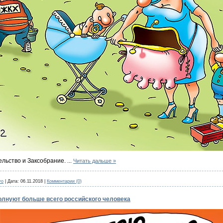
льство и Заксобрание.
...
Читать дальше »
vo
|
Дата:
06.11.2018
|
Комментарии (0)
олнуют больше всего российского человека