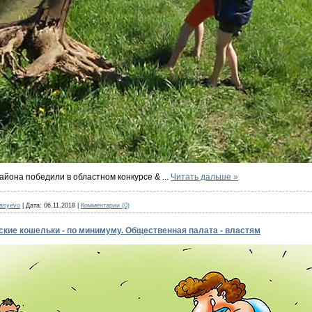
айона победили в областном конкурсе &
...
Читать дальше »
nasyevo
|
Дата:
06.11.2018
|
Комментарии (0)
ские кошельки - по минимуму. Общественная палата - властям