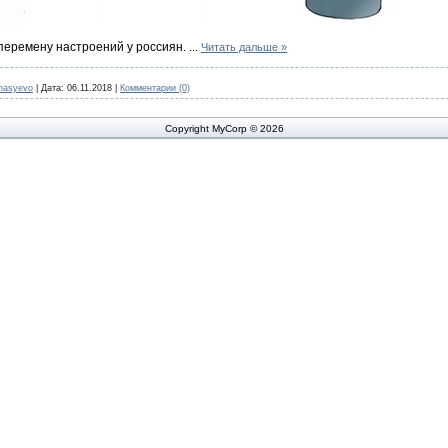
перемену настроений у россиян.
...
Читать дальше »
nasyevo
|
Дата:
06.11.2018
|
Комментарии (0)
Copyright MyCorp © 2026