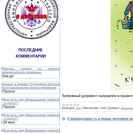
ПОСЛЕДНИЕ
КОММЕНТАРИИ
•
Матрас поднял по тревоге
афанасьевских пожарных
Как до
›
•
Зальет и вдарит! Очередное вятское
безотлагательное предостережение
Прогно
›
Тревожный документ направлен в правите
•
Всю ночь над Афанасьевом гремело
- и опять!?
Прогно
›
Категория:
Быт
|
Просмотров:
1433
|
Добавил:
afanasye
•
Всю ночь над Афанасьевом гремело
Справедливость и права человека в
- и опять!?
28 июл
›
•
Всю ночь над Афанасьевом гремело