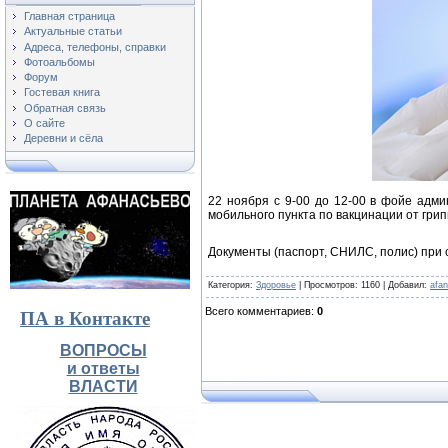
Главная страница
Актуальные статьи
Адреса, телефоны, справки
Фотоальбомы
Форум
Гостевая книга
Обратная связь
О сайте
Деревни и сёла
22 ноября с 9-00 до 12-00 в фойе адми
мобильного пункта по вакцинации от гри
Документы (паспорт, СНИЛС, полис) при 
Категория
:
Здоровье
|
Просмотров
: 1160 |
Добавил
:
afa
Всего комментариев
:
0
ПА в Контакте
ВОПРОСЫ
и ответы
ВЛАСТИ