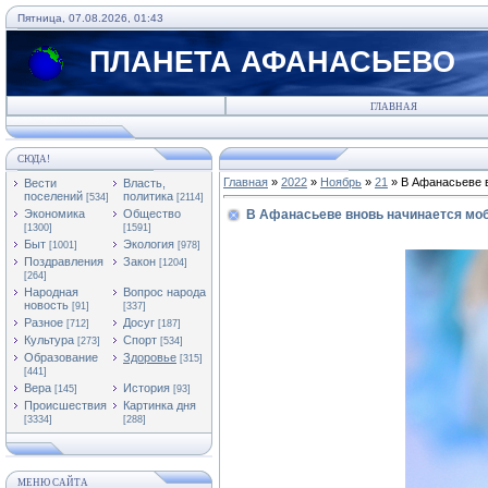
Пятница, 07.08.2026, 01:43
ПЛАНЕТА АФАНАСЬЕВО
ГЛАВНАЯ
СЮДА!
Главная
»
2022
»
Ноябрь
»
21
» В Афанасьеве 
Вести
Власть,
поселений
политика
[534]
[2114]
Экономика
Общество
В Афанасьеве вновь начинается мо
[1300]
[1591]
Быт
Экология
[1001]
[978]
Поздравления
Закон
[1204]
[264]
Народная
Вопрос народа
новость
[91]
[337]
Разное
Досуг
[712]
[187]
Культура
Спорт
[273]
[534]
Образование
Здоровье
[315]
[441]
Вера
История
[145]
[93]
Происшествия
Картинка дня
[3334]
[288]
МЕНЮ САЙТА