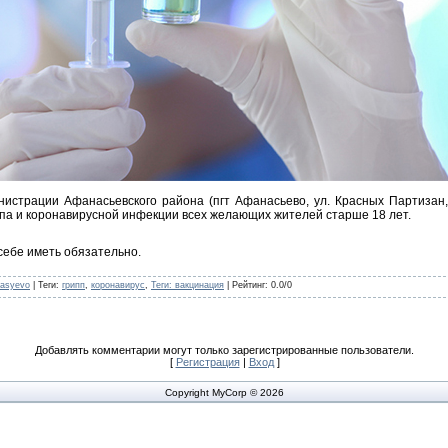
нистрации Афанасьевского района (пгт Афанасьево, ул. Красных Партизан, 
ппа и коронавирусной инфекции всех желающих жителей старше 18 лет.
себе иметь обязательно.
nasyevo
|
Теги
:
грипп
,
коронавирус
,
Теги: вакцинация
|
Рейтинг
:
0.0
/
0
Добавлять комментарии могут только зарегистрированные пользователи.
[
Регистрация
|
Вход
]
Copyright MyCorp © 2026