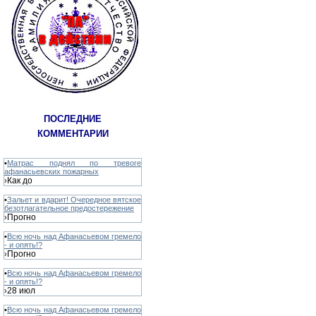
ПОСЛЕДНИЕ
КОММЕНТАРИИ
•
Матрас поднял по тревоге
афанасьевских пожарных
Как до
›
•
Зальет и вдарит! Очередное вятское
безотлагательное предостережение
Прогно
›
•
Всю ночь над Афанасьевом гремело
- и опять!?
Прогно
›
•
Всю ночь над Афанасьевом гремело
- и опять!?
28 июл
›
•
Всю ночь над Афанасьевом гремело