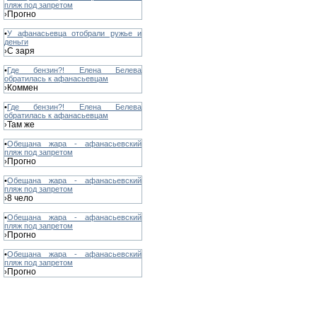
пляж под запретом
Прогно
›
•
У афанасьевца отобрали ружье и
деньги
С заря
›
•
Где бензин?! Елена Белева
обратилась к афанасьевцам
Коммен
›
•
Где бензин?! Елена Белева
обратилась к афанасьевцам
Там же
›
•
Обещана жара - афанасьевский
пляж под запретом
Прогно
›
•
Обещана жара - афанасьевский
пляж под запретом
8 чело
›
•
Обещана жара - афанасьевский
пляж под запретом
Прогно
›
•
Обещана жара - афанасьевский
пляж под запретом
Прогно
›