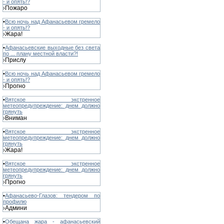
- и опять!?
Пожаро
›
•
Всю ночь над Афанасьевом гремело
- и опять!?
Жара!
›
•
Афанасьевские выходные без света
по ... плану местной власти?!
Прислу
›
•
Всю ночь над Афанасьевом гремело
- и опять!?
Прогно
›
•
Вятское экстренное
метеопредупреждение: днем должно
грянуть
Вниман
›
•
Вятское экстренное
метеопредупреждение: днем должно
грянуть
Жара!
›
•
Вятское экстренное
метеопредупреждение: днем должно
грянуть
Прогно
›
•
Афанасьево-Глазов: тендером по
профилю
Админи
›
•
Обещана жара - афанасьевский