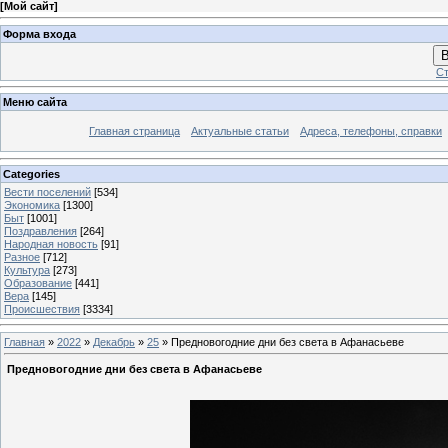
[
Мой сайт
]
Форма входа
В
Ст
Меню сайта
Главная страница
Актуальные статьи
Адреса, телефоны, справки
Categories
Вести поселений
[534]
Экономика
[1300]
Быт
[1001]
Поздравления
[264]
Народная новость
[91]
Разное
[712]
Культура
[273]
Образование
[441]
Вера
[145]
Происшествия
[3334]
Главная
»
2022
»
Декабрь
»
25
» Предновогодние дни без света в Афанасьеве
Предновогодние дни без света в Афанасьеве