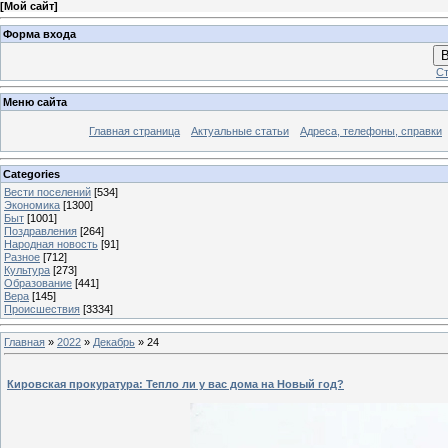
[
Мой сайт
]
Форма входа
В
Ст
Меню сайта
Главная страница
Актуальные статьи
Адреса, телефоны, справки
Categories
Вести поселений
[534]
Экономика
[1300]
Быт
[1001]
Поздравления
[264]
Народная новость
[91]
Разное
[712]
Культура
[273]
Образование
[441]
Вера
[145]
Происшествия
[3334]
Главная
»
2022
»
Декабрь
»
24
Кировская прокуратура: Тепло ли у вас дома на Новый год?