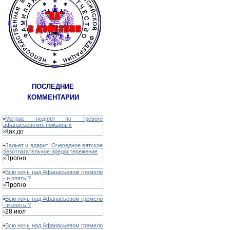
ПОСЛЕДНИЕ
КОММЕНТАРИИ
•
Матрас поднял по тревоге
афанасьевских пожарных
Как до
›
•
Зальет и вдарит! Очередное вятское
безотлагательное предостережение
Прогно
›
•
Всю ночь над Афанасьевом гремело
- и опять!?
Прогно
›
•
Всю ночь над Афанасьевом гремело
- и опять!?
28 июл
›
•
Всю ночь над Афанасьевом гремело