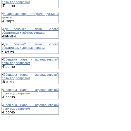
пляж под запретом
Прогно
›
•
У афанасьевца отобрали ружье и
деньги
С заря
›
•
Где бензин?! Елена Белева
обратилась к афанасьевцам
Коммен
›
•
Где бензин?! Елена Белева
обратилась к афанасьевцам
Там же
›
•
Обещана жара - афанасьевский
пляж под запретом
Прогно
›
•
Обещана жара - афанасьевский
пляж под запретом
8 чело
›
•
Обещана жара - афанасьевский
пляж под запретом
Прогно
›
•
Обещана жара - афанасьевский
пляж под запретом
Прогно
›