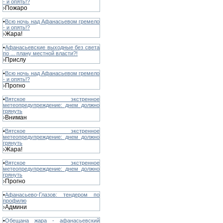
- и опять!?
Пожаро
›
•
Всю ночь над Афанасьевом гремело
- и опять!?
Жара!
›
•
Афанасьевские выходные без света
по ... плану местной власти?!
Прислу
›
•
Всю ночь над Афанасьевом гремело
- и опять!?
Прогно
›
•
Вятское экстренное
метеопредупреждение: днем должно
грянуть
Вниман
›
•
Вятское экстренное
метеопредупреждение: днем должно
грянуть
Жара!
›
•
Вятское экстренное
метеопредупреждение: днем должно
грянуть
Прогно
›
•
Афанасьево-Глазов: тендером по
профилю
Админи
›
•
Обещана жара - афанасьевский