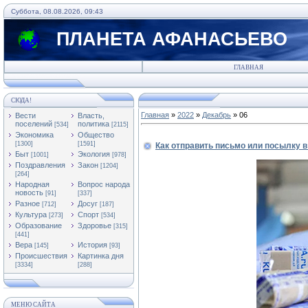
Суббота, 08.08.2026, 09:43
ПЛАНЕТА АФАНАСЬЕВО
ГЛАВНАЯ
СЮДА!
Главная
»
2022
»
Декабрь
»
06
Вести
Власть,
поселений
политика
[534]
[2115]
Экономика
Общество
[1300]
[1591]
Как отправить письмо или посылку в
Быт
Экология
[1001]
[978]
Поздравления
Закон
[1204]
[264]
Народная
Вопрос народа
новость
[91]
[337]
Разное
Досуг
[712]
[187]
Культура
Спорт
[273]
[534]
Образование
Здоровье
[315]
[441]
Вера
История
[145]
[93]
Происшествия
Картинка дня
[3334]
[288]
МЕНЮ САЙТА