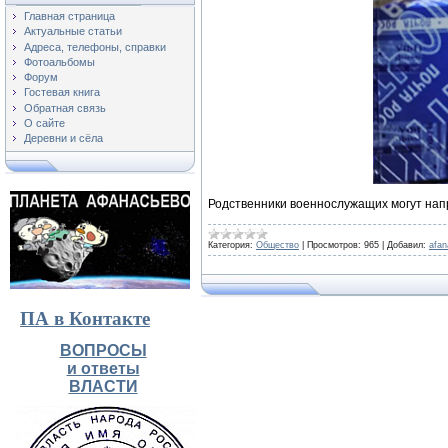
Главная страница
Актуальные статьи
Адреса, телефоны, справки
Фотоальбомы
Форум
Гостевая книга
Обратная связь
О сайте
Деревни и сёла
Родственники военнослужащих могут напр
Категория:
Общество
|
Просмотров:
965
|
Добавил:
afa
ПА в Контакте
ВОПРОСЫ
и ответы
ВЛАСТИ