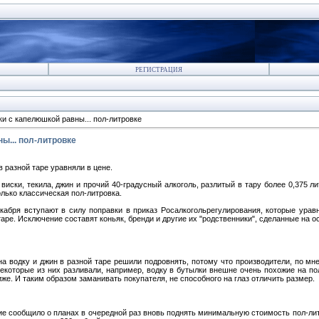
РЕГИСТРАЦИЯ
и с капелюшкой равны... пол-литровке
ы... пол-литровке
в разной таре уравняли в цене.
 виски, текила, джин и прочий 40-градусный алкоголь, разлитый в тару более 0,375 ли
олько классическая пол-литровка.
кабря вступают в силу поправки в приказ Росалкогольрегулирования, которые ура
таре. Исключение составят коньяк, бренди и другие их "родственники", сделанные на 
а водку и джин в разной таре решили подровнять, потому что производители, по мн
некоторые из них разливали, например, водку в бутылки внешне очень похожие на п
же. И таким образом заманивать покупателя, не способного на глаз отличить размер.
ие сообщило о планах в очередной раз вновь поднять минимальную стоимость пол-литр