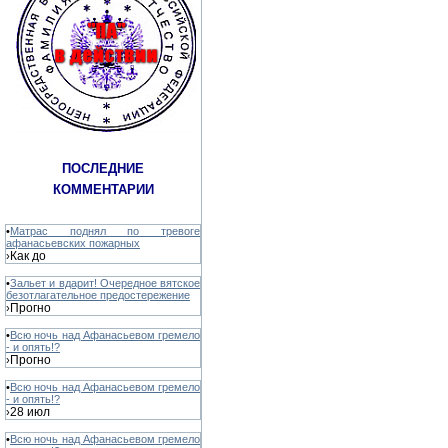
ПОСЛЕДНИЕ
КОММЕНТАРИИ
•
Матрас поднял по тревоге
афанасьевских пожарных
Как до
›
•
Зальет и вдарит! Очередное вятское
безотлагательное предостережение
Прогно
›
•
Всю ночь над Афанасьевом гремело
- и опять!?
Прогно
›
•
Всю ночь над Афанасьевом гремело
- и опять!?
28 июл
›
•
Всю ночь над Афанасьевом гремело