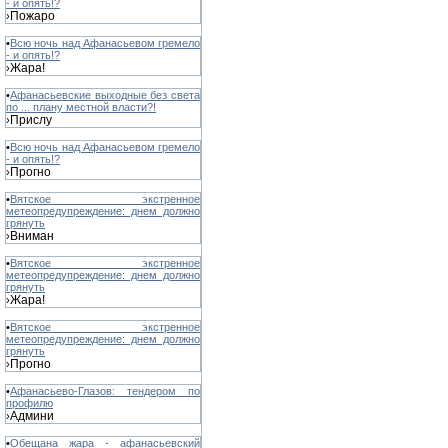
- и опять!?
Пожаро
›
•
Всю ночь над Афанасьевом гремело
- и опять!?
Жара!
›
•
Афанасьевские выходные без света
по ... плану местной власти?!
Прислу
›
•
Всю ночь над Афанасьевом гремело
- и опять!?
Прогно
›
•
Вятское экстренное
метеопредупреждение: днем должно
грянуть
Вниман
›
•
Вятское экстренное
метеопредупреждение: днем должно
грянуть
Жара!
›
•
Вятское экстренное
метеопредупреждение: днем должно
грянуть
Прогно
›
•
Афанасьево-Глазов: тендером по
профилю
Админи
›
•
Обещана жара - афанасьевский