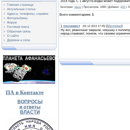
2014 года. С 1 августа водка может подорожать
Главная страница
Категория
:
Закон
|
Просмотров
: 1680 |
Добавил
:
ДА5
|
Т
Актуальные статьи
Адреса, телефоны, справки
Всего комментариев
:
1
Фотоальбомы
Форум
1
пессимист
[
Материал
]
(01.12.2013 17:35)
Гостевая книга
Ну вот, рюмочные закрыли, чекушку к поллитр
Обратная связь
народ спаивают, поняли, что своими огранич
О сайте
Деревни и сёла
ПА в Контакте
ВОПРОСЫ
и ответы
ВЛАСТИ