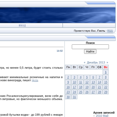
ВХОД
Приветствую Вас
,
Гость
·
RSS
Поиск
14:02
«
Декабрь 2013
»
Пн
Вт
Ср
Чт
Пт
Сб
Вс
тра, но менее 0,5 литра, будет стоить столько
1
внивают минимальные розничные на напитки в
2
3
4
5
6
7
8
основе винограда, пишет
rg.ru
.
9
10
11
12
13
14
15
16
17
18
19
20
21
22
23
24
25
26
27
28
29
ению Росалкогольрегулирования, вели себя до
30
31
ол-литровые, но фактически меньшего объема.
Архив записей
овой бутылки водки - до 199 рублей с января
2010 Май