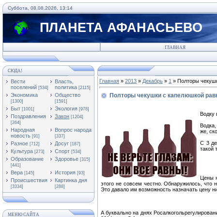
Суббота, 08.08.2026, 13:14
ПЛАНЕТА АФАНАСЬЕВО
ГЛАВНАЯ
СЮДА!
Главная
»
2013
»
Декабрь
»
1
» Полторы чекушк
Вести
Власть,
поселений
политика
[534]
[2115]
Экономика
Общество
Полторы чекушки с капелюшкой равн
[1300]
[1591]
Быт
Экология
[1001]
[978]
Водку 
Поздравления
Закон
[1204]
[264]
Водка,
Народная
Вопрос народа
же, ск
новость
[91]
[337]
С 3 де
Разное
Досуг
[712]
[187]
такой 
Культура
Спорт
[273]
[534]
Образование
Здоровье
[315]
[441]
Вера
История
[145]
[93]
Цены н
Происшествия
Картинка дня
этого не совсем честно. Обнаружилось, что 
[3334]
[288]
Это давало им возможность назначать цену ни
А буквально на днях Росалкогольрегулирован
МЕНЮ САЙТА