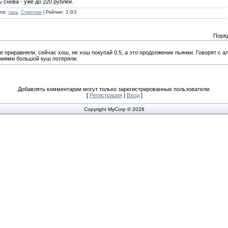
 снова - уже до 220 рублей.
еги
:
тара
,
Спиртное
|
Рейтинг
:
3.0
/
3
Поря
е приравняли, сейчас хош, не хош покупай 0.5, а это продолжение пьянки. Говорят с а
ениями большой куш потеряли.
Добавлять комментарии могут только зарегистрированные пользователи.
[
Регистрация
|
Вход
]
Copyright MyCorp © 2026