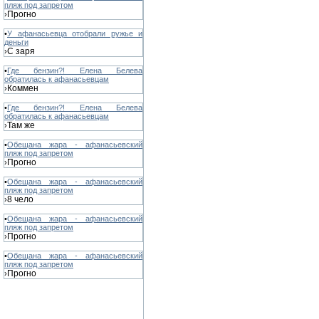
пляж под запретом
Прогно
›
•
У афанасьевца отобрали ружье и
деньги
С заря
›
•
Где бензин?! Елена Белева
обратилась к афанасьевцам
Коммен
›
•
Где бензин?! Елена Белева
обратилась к афанасьевцам
Там же
›
•
Обещана жара - афанасьевский
пляж под запретом
Прогно
›
•
Обещана жара - афанасьевский
пляж под запретом
8 чело
›
•
Обещана жара - афанасьевский
пляж под запретом
Прогно
›
•
Обещана жара - афанасьевский
пляж под запретом
Прогно
›