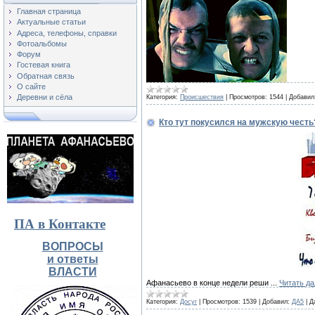
Главная страница
Актуальные статьи
Адреса, телефоны, справки
Фотоальбомы
Форум
Гостевая книга
Обратная связь
О сайте
Деревни и сёла
Категория:
Происшествия
|
Просмотров:
1544
|
Добавил
Кто тут покусился на мужскую честь
ПА в Контакте
ВОПРОСЫ
и ответы
ВЛАСТИ
Афанасьево в конце недели реши
...
Читать д
Категория:
Досуг
|
Просмотров:
1539
|
Добавил:
ДА5
|
Д