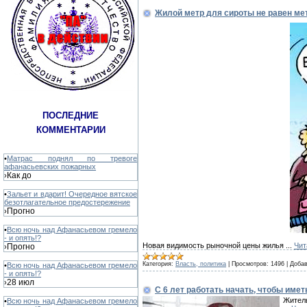
Жилой метр для сироты не равен ме
ПОСЛЕДНИЕ
КОММЕНТАРИИ
•
Матрас поднял по тревоге
афанасьевских пожарных
Как до
›
•
Зальет и вдарит! Очередное вятское
безотлагательное предостережение
Прогно
›
•
Всю ночь над Афанасьевом гремело
- и опять!?
Новая видимость рыночной цены жилья
...
Чит
Прогно
›
Категория:
Власть, политика
|
Просмотров:
1496
|
Добав
•
Всю ночь над Афанасьевом гремело
- и опять!?
28 июл
›
С 6 лет работать начать, чтобы имет
Житель
•
Всю ночь над Афанасьевом гремело