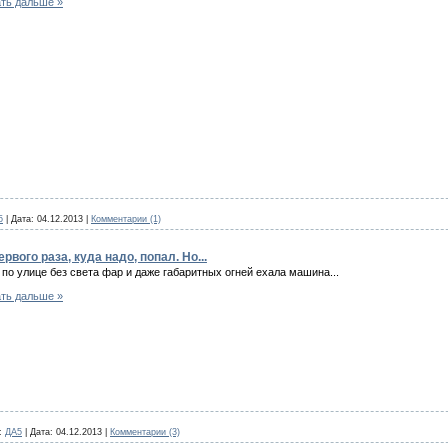
ть дальше »
5
|
Дата:
04.12.2013
|
Комментарии (1)
вого раза, куда надо, попал. Но...
по улице без света фар и даже габаритных огней ехала машина...
ть дальше »
:
ДА5
|
Дата:
04.12.2013
|
Комментарии (3)