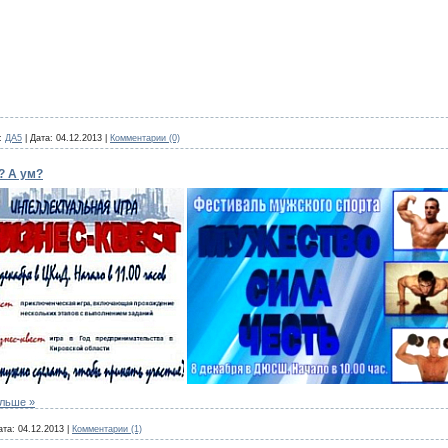
:
ДА5
|
Дата:
04.12.2013
|
Комментарии (0)
? А ум?
альше »
ата:
04.12.2013
|
Комментарии (1)