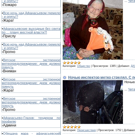
...
Чита
- и опять!?
Пожаро
›
•
Всю ночь над Афанасьевом гремело
- и опять!?
Жара!
›
•
Афанасьевские выходные без света
по ... плану местной власти?!
Прислу
›
•
Всю ночь над Афанасьевом гремело
- и опять!?
Прогно
›
•
Вятское экстренное
метеопредупреждение: днем должно
Категория:
Общество
|
Просмотров:
1385
|
Добавил:
ДА
грянуть
Вниман
›
Ночью инспектор метко стрелял. С пер
•
Вятское экстренное
Ночью 
метеопредупреждение: днем должно
грянуть
...
Чита
Жара!
›
•
Вятское экстренное
метеопредупреждение: днем должно
грянуть
Прогно
›
•
Афанасьево-Глазов: тендером по
профилю
Админи
›
Категория:
Происшествия
|
Просмотров:
1752
|
Добавил
•
Обещана жара - афанасьевский