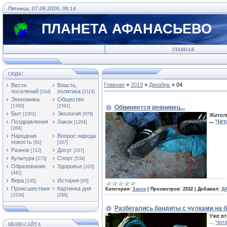
Пятница, 07.08.2026, 06:14
ПЛАНЕТА АФАНАСЬЕВО
ГЛАВНАЯ
СЮДА!
Главная
»
2013
»
Декабрь
»
04
Вести
Власть,
поселений
политика
[534]
[2114]
Экономика
Общество
[1300]
[1591]
Обвиняется ревнивец...
Быт
Экология
[1001]
[978]
Житель
...
Чит
Поздравления
Закон
[1204]
[264]
Народная
Вопрос народа
новость
[91]
[337]
Разное
Досуг
[712]
[187]
Культура
Спорт
[273]
[534]
Образование
Здоровье
[315]
[441]
Вера
История
[145]
[93]
Происшествия
Картинка дня
Категория:
Закон
|
Просмотров:
2532
|
Добавил:
Д
[3334]
[288]
Разбегались бандиты с чулками на 
Уже вт
...
Чита
МЕНЮ САЙТА