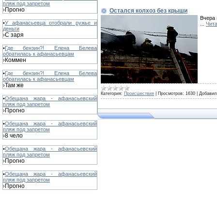
пляж под запретом
Прогно
›
Остался колхоз без крыши
Вчера 
•
У афанасьевца отобрали ружье и
...
Чита
деньги
С заря
›
•
Где бензин?! Елена Белева
обратилась к афанасьевцам
Коммен
›
•
Где бензин?! Елена Белева
обратилась к афанасьевцам
Там же
›
Категория:
Происшествия
|
Просмотров:
1630
|
Добавил
•
Обещана жара - афанасьевский
пляж под запретом
Прогно
›
•
Обещана жара - афанасьевский
пляж под запретом
8 чело
›
•
Обещана жара - афанасьевский
пляж под запретом
Прогно
›
•
Обещана жара - афанасьевский
пляж под запретом
Прогно
›