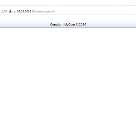
:
ДА5
|
Дата:
02.12.2013
|
Комментарии (4)
Copyright MyCorp © 2026