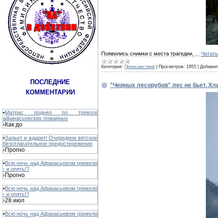
Появились снимки с места трагедии,
...
Читать
Категория:
Происшествия
|
Просмотров:
1955
|
Добавил
ПОСЛЕДНИЕ
"Черных лесорубов" лес не бьет. Х
КОММЕНТАРИИ
•
Матрас поднял по тревоге
афанасьевских пожарных
Как до
›
•
Зальет и вдарит! Очередное вятское
безотлагательное предостережение
Прогно
›
•
Всю ночь над Афанасьевом гремело
- и опять!?
Прогно
›
•
Всю ночь над Афанасьевом гремело
- и опять!?
28 июл
›
•
Всю ночь над Афанасьевом гремело