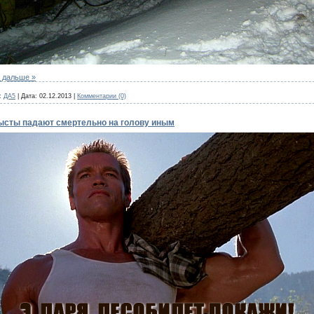
 дальше »
:
ДА5
|
Дата:
02.12.2013
|
Комментарии (0)
лысты падают смертельно на голову иным