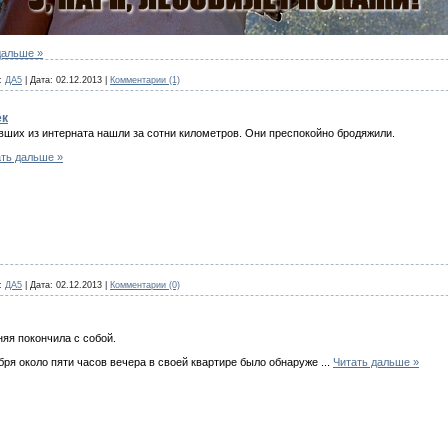
дальше »
:
ДА5
|
Дата:
02.12.2013
|
Комментарии (1)
ек
ших из интерната нашли за сотни километров. Они преспокойно бродяжили.
ть дальше »
:
ДА5
|
Дата:
02.12.2013
|
Комментарии (0)
няя покончила с собой.
бря около пяти часов вечера в своей квартире было обнаруже
...
Читать дальше »