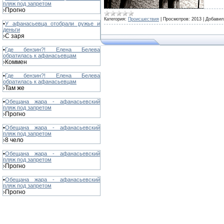
пляж под запретом
Прогно
›
Категория:
Происшествия
|
Просмотров:
2013
|
Добавил
•
У афанасьевца отобрали ружье и
деньги
С заря
›
•
Где бензин?! Елена Белева
обратилась к афанасьевцам
Коммен
›
•
Где бензин?! Елена Белева
обратилась к афанасьевцам
Там же
›
•
Обещана жара - афанасьевский
пляж под запретом
Прогно
›
•
Обещана жара - афанасьевский
пляж под запретом
8 чело
›
•
Обещана жара - афанасьевский
пляж под запретом
Прогно
›
•
Обещана жара - афанасьевский
пляж под запретом
Прогно
›