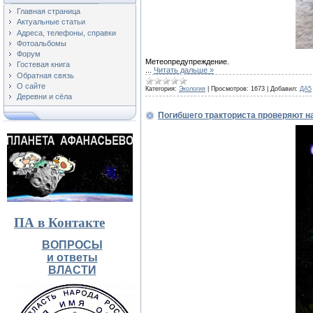
Главная страница
Актуальные статьи
Адреса, телефоны, справки
Фотоальбомы
Форум
Метеопредупреждение.
Гостевая книга
...
Читать дальше »
Обратная связь
О сайте
Категория:
Экология
|
Просмотров:
1673
|
Добавил:
ДА5
Деревни и сёла
Погибшего тракториста проверяют н
ПА в Контакте
ВОПРОСЫ
и ответы
ВЛАСТИ