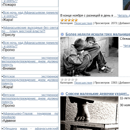
- и опять!?
Пожаро
›
•
Всю ночь над Афанасьевом гремело
В конце ноября с разницей в день в
...
Читать 
- и опять!?
Жара!
›
Категория:
Происшествия
|
Просмотров:
2073
|
Добавил
•
Афанасьевские выходные без света
по ... плану местной власти?!
Более недели искали трех мальчиш
Прислу
›
Сбежав
•
Всю ночь над Афанасьевом гремело
...
Чита
- и опять!?
Прогно
›
•
Вятское экстренное
метеопредупреждение: днем должно
грянуть
Вниман
›
•
Вятское экстренное
метеопредупреждение: днем должно
Категория:
Происшествия
|
Просмотров:
1563
|
Добавил
грянуть
Жара!
›
Совсем маленькие девочки уходят...
•
Вятское экстренное
11-лет
метеопредупреждение: днем должно
грянуть
30 ноя
Прогно
›
•
Афанасьево-Глазов: тендером по
профилю
Админи
›
•
Обещана жара - афанасьевский