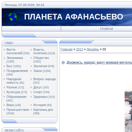
Пятница, 07.08.2026, 06:16
ПЛАНЕТА АФАНАСЬЕВО
ГЛАВНАЯ
СЮДА!
Главная
»
2013
»
Декабрь
»
02
Вести
Власть,
поселений
политика
[534]
[2114]
Экономика
Общество
[1300]
[1591]
Держись, народ: идут мокрая метель
Быт
Экология
[1001]
[978]
Поздравления
Закон
[1204]
[264]
Народная
Вопрос народа
новость
[91]
[337]
Разное
Досуг
[712]
[187]
Культура
Спорт
[273]
[534]
Образование
Здоровье
[315]
[441]
Вера
История
[145]
[93]
Происшествия
Картинка дня
[3334]
[288]
МЕНЮ САЙТА