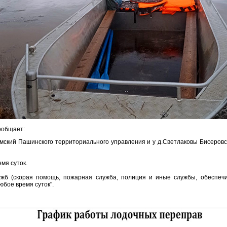
ообщает:
амский Пашинского территориального управления и у д.Светлаковы Бисеров
мя суток.
ужб (скорая помощь, пожарная служба, полиция и иные службы, обеспеч
юбое время суток".