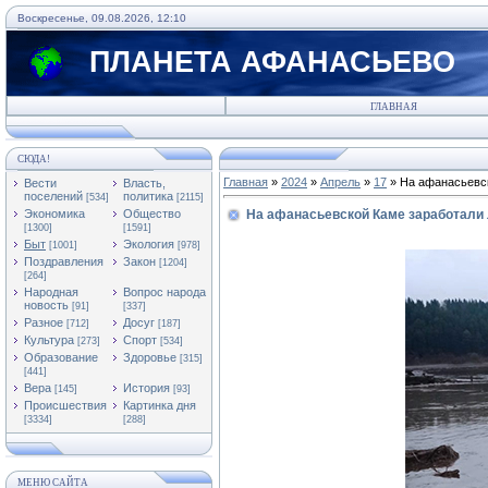
Воскресенье, 09.08.2026, 12:10
ПЛАНЕТА АФАНАСЬЕВО
ГЛАВНАЯ
СЮДА!
Главная
»
2024
»
Апрель
»
17
» На афанасьевс
Вести
Власть,
поселений
политика
[534]
[2115]
Экономика
Общество
На афанасьевской Каме заработали
[1300]
[1591]
Быт
Экология
[1001]
[978]
Поздравления
Закон
[1204]
[264]
Народная
Вопрос народа
новость
[91]
[337]
Разное
Досуг
[712]
[187]
Культура
Спорт
[273]
[534]
Образование
Здоровье
[315]
[441]
Вера
История
[145]
[93]
Происшествия
Картинка дня
[3334]
[288]
МЕНЮ САЙТА