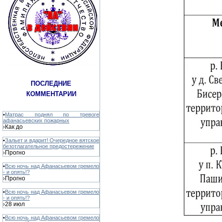
ПОСЛЕДНИЕ
КОММЕНТАРИИ
•
Матрас поднял по тревоге
афанасьевских пожарных
Как до
›
•
Зальет и вдарит! Очередное вятское
безотлагательное предостережение
Прогно
›
•
Всю ночь над Афанасьевом гремело
- и опять!?
Прогно
›
•
Всю ночь над Афанасьевом гремело
- и опять!?
28 июл
›
•
Всю ночь над Афанасьевом гремело