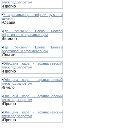
пляж под запретом
Прогно
›
•
У афанасьевца отобрали ружье и
деньги
С заря
›
•
Где бензин?! Елена Белева
обратилась к афанасьевцам
Коммен
›
•
Где бензин?! Елена Белева
обратилась к афанасьевцам
Там же
›
•
Обещана жара - афанасьевский
пляж под запретом
Прогно
›
•
Обещана жара - афанасьевский
пляж под запретом
8 чело
›
•
Обещана жара - афанасьевский
пляж под запретом
Прогно
›
•
Обещана жара - афанасьевский
пляж под запретом
Прогно
›