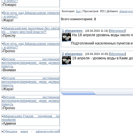
- и опять!?
Пожаро
›
Категория
:
Быт
|
Просмотров
: 853 |
Добавил
:
afanasyev
•
Всю ночь над Афанасьевом гремело
- и опять!?
Всего комментариев
:
2
Жара!
›
•
Афанасьевские выходные без света
1
afanasyevo
[
Материал
]
(18.04.2024 11:14)
по ... плану местной власти?!
На 18 апреля уровень воды около п
Прислу
›
Подтоплений населенных пунктов и 
•
Всю ночь над Афанасьевом гремело
- и опять!?
Прогно
›
2
afanasyevo
[
Материал
]
(19.04.2024 10:45)
19 апреля - уровень воды в Каме до
•
Вятское экстренное
метеопредупреждение: днем должно
грянуть
Вниман
›
•
Вятское экстренное
метеопредупреждение: днем должно
грянуть
Жара!
›
•
Вятское экстренное
метеопредупреждение: днем должно
грянуть
Прогно
›
•
Афанасьево-Глазов: тендером по
профилю
Админи
›
•
Обещана жара - афанасьевский