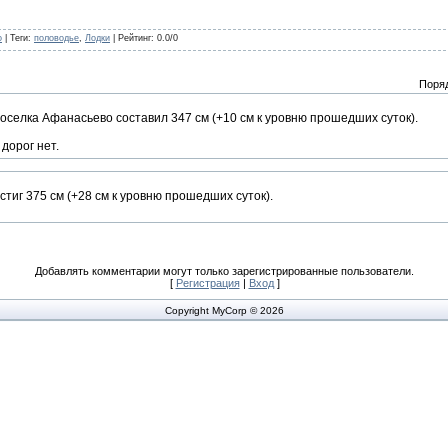
o
|
Теги
:
половодье
,
Лодки
|
Рейтинг
:
0.0
/
0
Поря
оселка Афанасьево составил 347 см (+10 см к уровню прошедших суток).
дорог нет.
стиг 375 см (+28 см к уровню прошедших суток).
Добавлять комментарии могут только зарегистрированные пользователи.
[
Регистрация
|
Вход
]
Copyright MyCorp © 2026