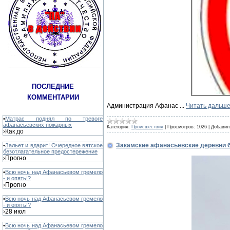
ПОСЛЕДНИЕ
КОММЕНТАРИИ
Администрация Афанас
...
Читать дальше
•
Матрас поднял по тревоге
афанасьевских пожарных
Категория:
Происшествия
|
Просмотров:
1026
|
Добавил
Как до
›
Закамские афанасьевские деревни б
•
Зальет и вдарит! Очередное вятское
безотлагательное предостережение
Прогно
›
•
Всю ночь над Афанасьевом гремело
- и опять!?
Прогно
›
•
Всю ночь над Афанасьевом гремело
- и опять!?
28 июл
›
•
Всю ночь над Афанасьевом гремело