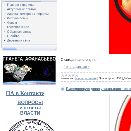
Главная страница
Актуальные статьи
Адреса, телефоны, справки
Фотоальбомы
Форум
Гостевая книга
Обратная связь
О сайте
Деревни и сёла
С сегодняшнего дня.
...
Читать дальше »
Категория:
Власть, политика
|
Просмотров:
1133
|
Добав
Бисеровскую дорогу закрывают на 
ПА в Контакте
ВОПРОСЫ
и ответы
ВЛАСТИ