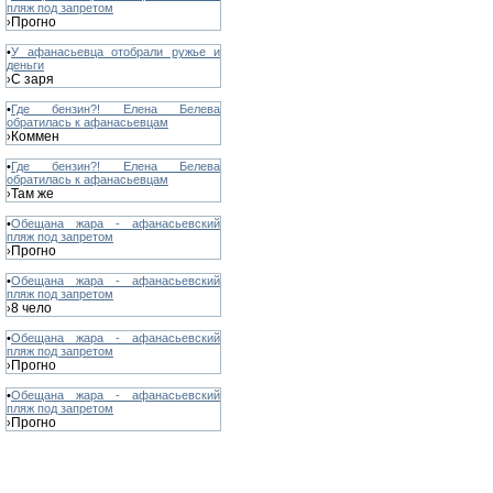
пляж под запретом
Прогно
›
•
У афанасьевца отобрали ружье и
деньги
С заря
›
•
Где бензин?! Елена Белева
обратилась к афанасьевцам
Коммен
›
•
Где бензин?! Елена Белева
обратилась к афанасьевцам
Там же
›
•
Обещана жара - афанасьевский
пляж под запретом
Прогно
›
•
Обещана жара - афанасьевский
пляж под запретом
8 чело
›
•
Обещана жара - афанасьевский
пляж под запретом
Прогно
›
•
Обещана жара - афанасьевский
пляж под запретом
Прогно
›