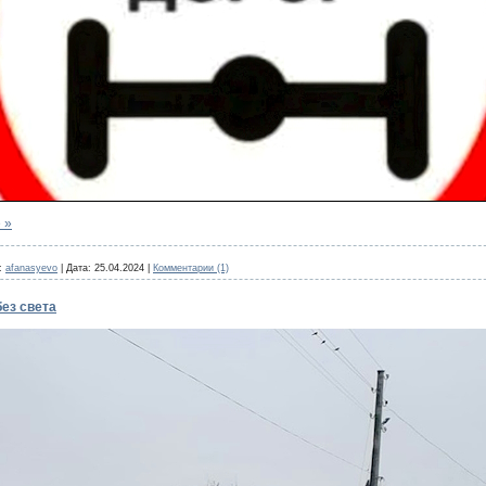
 »
:
afanasyevo
|
Дата:
25.04.2024
|
Комментарии (1)
ез света