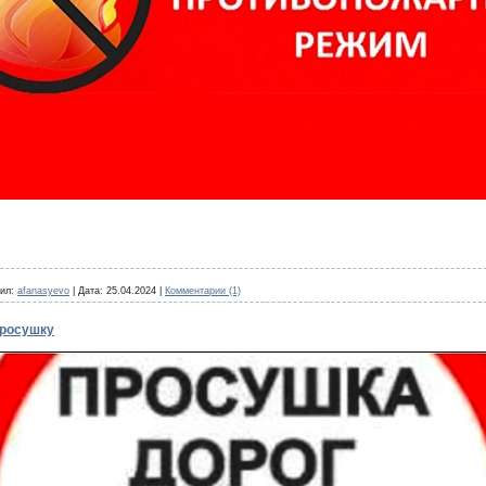
ил:
afanasyevo
|
Дата:
25.04.2024
|
Комментарии (1)
просушку