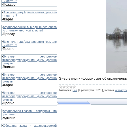
- и опять!?
Пожаро
›
•
Всю ночь над Афанасьевом гремело
- и опять!?
Жара!
›
•
Афанасьевские выходные без света
по ... плану местной власти?!
Прислу
›
•
Всю ночь над Афанасьевом гремело
- и опять!?
Прогно
›
•
Вятское экстренное
метеопредупреждение: днем должно
грянуть
Вниман
›
•
Вятское экстренное
метеопредупреждение: днем должно
Энергетики информируют об ограничени
грянуть
Жара!
›
Категория:
Быт
|
Просмотров:
1326
|
Добавил:
afanasye
•
Вятское экстренное
метеопредупреждение: днем должно
грянуть
Прогно
›
•
Афанасьево-Глазов: тендером по
профилю
Админи
›
•
Обещана жара - афанасьевский