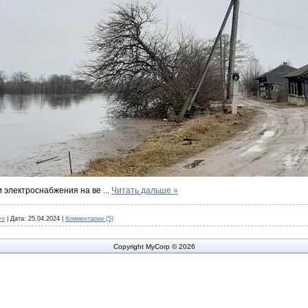
и электроснабжения на ве
...
Читать дальше »
vo
|
Дата:
25.04.2024
|
Комментарии (5)
Copyright MyCorp © 2026