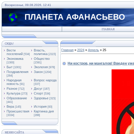
Воскресенье, 09.08.2026, 12:41
ПЛАНЕТА АФАНАСЬЕВО
ГЛАВНАЯ
СЮДА!
Главная
»
2024
»
Апрель
»
25
Вести
Власть,
поселений
политика
[534]
[2115]
Экономика
Общество
[1300]
[1591]
Ни костров, ни мангалов! Введен уж
Быт
Экология
[1001]
[978]
Поздравления
Закон
[1204]
[264]
Народная
Вопрос народа
новость
[91]
[337]
Разное
Досуг
[712]
[187]
Культура
Спорт
[273]
[534]
Образование
Здоровье
[315]
[441]
Вера
История
[145]
[93]
Происшествия
Картинка дня
[3334]
[288]
МЕНЮ САЙТА