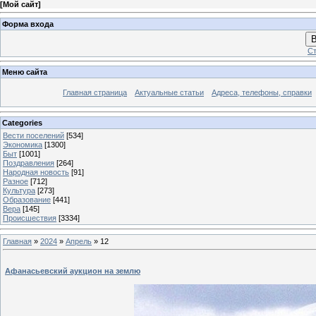
[
Мой сайт
]
Форма входа
В
Ст
Меню сайта
Главная страница
Актуальные статьи
Адреса, телефоны, справки
Categories
Вести поселений
[534]
Экономика
[1300]
Быт
[1001]
Поздравления
[264]
Народная новость
[91]
Разное
[712]
Культура
[273]
Образование
[441]
Вера
[145]
Происшествия
[3334]
Главная
»
2024
»
Апрель
»
12
Афанасьевский аукцион на землю