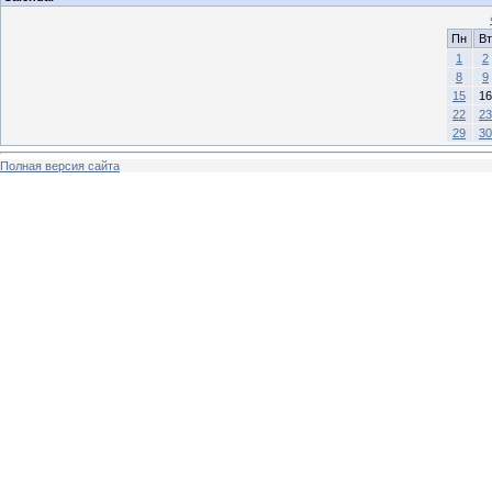
Пн
Вт
1
2
8
9
15
16
22
23
29
30
Полная версия сайта