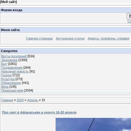
[
Мой сайт
]
Форма входа
В
Ст
Меню сайта
Главная страница
Актуальные статьи
Адреса, телефоны, справки
Categories
Вести поселений
[534]
Экономика
[1300]
Быт
[1001]
Поздравления
[264]
Народная новость
[91]
Разное
[712]
Культура
[273]
Образование
[441]
Вера
[145]
Происшествия
[3334]
Главная
»
2024
»
Апрель
»
15
Про свет в Афанасьеве и округе 16-20 апреля