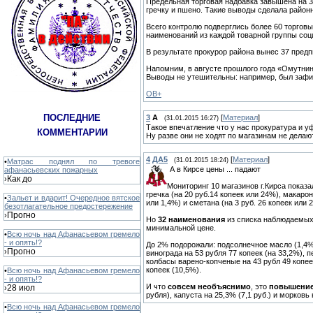
Предельная торговая надбавка завышена на 3
гречку и пшено. Такие выводы сделала районн
Всего контролю подверглись более 60 торгов
наименований из каждой товарной группы со
В результате прокурор района вынес 37 пред
Напомним, в августе прошлого года «Омутнин
Выводы не утешительны: например, был зафикс
ОВ+
ПОСЛЕДНИЕ
3
А
[
Материал
]
(31.01.2015 16:27)
Такое впечатление что у нас прокуратура и уф
КОММЕНТАРИИ
Ну разве они не ходят по магазинам не делают
4
ДА5
[
Материал
]
(31.01.2015 18:24)
•
Матрас поднял по тревоге
А в Кирсе цены ... падают
афанасьевских пожарных
Как до
›
Мониторинг 10 магазинов г.Кирса показа
гречка (на 20 руб.14 копеек или 24%), макарон
•
Зальет и вдарит! Очередное вятское
или 1,4%) и сметана (на 3 руб. 26 копеек или 
безотлагательное предостережение
Прогно
›
Но
32 наименования
из списка наблюдаемы
минимальной цене.
•
Всю ночь над Афанасьевом гремело
- и опять!?
До 2% подорожали: подсолнечное масло (1,4%)
Прогно
›
винограда на 53 рубля 77 копеек (на 33,2%), п
колбасы варено-копченые на 43 рубл 49 копее
копеек (10,5%).
•
Всю ночь над Афанасьевом гремело
- и опять!?
И что
совсем необъяснимо
, это
повышение
28 июл
›
рубля), капуста на 25,3% (7,1 руб.) и морковь
•
Всю ночь над Афанасьевом гремело