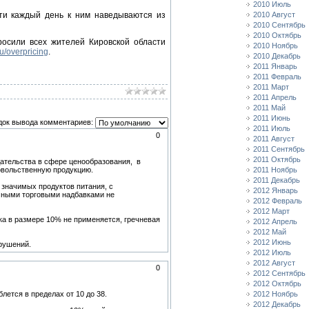
2010 Июль
чти каждый день к ним наведываются из
2010 Август
2010 Сентябрь
2010 Октябрь
осили всех жителей Кировской области
2010 Ноябрь
u/overpricing
.
2010 Декабрь
2011 Январь
2011 Февраль
2011 Март
2011 Апрель
2011 Май
2011 Июнь
док вывода комментариев:
2011 Июль
0
2011 Август
2011 Сентябрь
2011 Октябрь
дательства в сфере ценообразования, в
овольственную продукцию.
2011 Ноябрь
2011 Декабрь
значимых продуктов питания, с
2012 Январь
ичными торговыми надбавками не
2012 Февраль
2012 Март
а в размере 10% не применяется, гречневая
2012 Апрель
2012 Май
2012 Июнь
рушений.
2012 Июль
2012 Август
0
2012 Сентябрь
2012 Октябрь
ется в пределах от 10 до 38.
2012 Ноябрь
2012 Декабрь