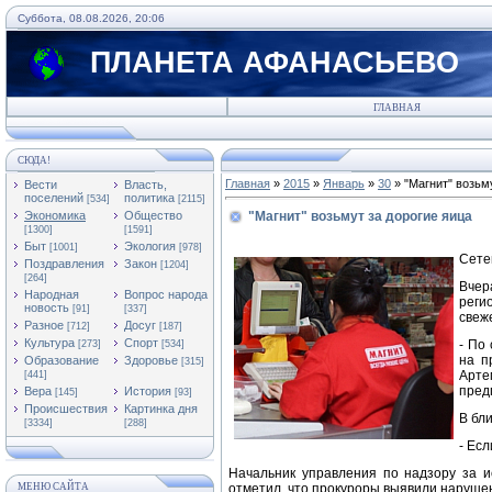
Суббота, 08.08.2026, 20:06
ПЛАНЕТА АФАНАСЬЕВО
ГЛАВНАЯ
СЮДА!
Главная
»
2015
»
Январь
»
30
» "Магнит" возьм
Вести
Власть,
поселений
политика
[534]
[2115]
Экономика
Общество
"Магнит" возьмут за дорогие яица
[1300]
[1591]
Быт
Экология
[1001]
[978]
Сете
Поздравления
Закон
[1204]
[264]
Вчер
Народная
Вопрос народа
реги
новость
[91]
[337]
свеж
Разное
Досуг
[712]
[187]
Культура
Спорт
- По
[273]
[534]
на п
Образование
Здоровье
[315]
Арте
[441]
пред
Вера
История
[145]
[93]
Происшествия
Картинка дня
В бл
[3334]
[288]
- Ес
Начальник управления по надзору за и
МЕНЮ САЙТА
отметил, что прокуроры выявили нарушен