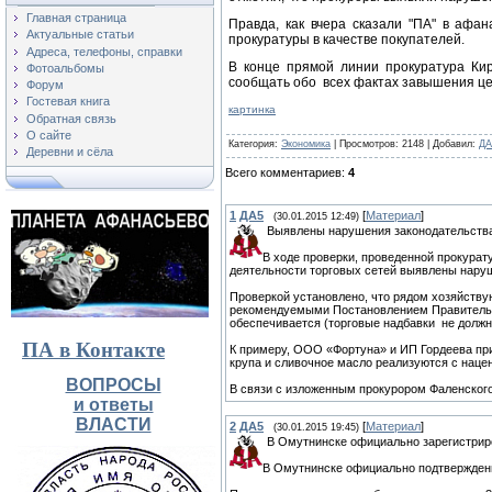
Главная страница
Правда, как вчера сказали "ПА" в афа
Актуальные статьи
прокуратуры в качестве покупателей.
Адреса, телефоны, справки
В конце прямой линии прокуратура Ки
Фотоальбомы
сообщать обо всех фактах завышения це
Форум
Гостевая книга
картинка
Обратная связь
О сайте
Категория
:
Экономика
|
Просмотров
: 2148 |
Добавил
:
ДА
Деревни и сёла
Всего комментариев
:
4
1
ДА5
[
Материал
]
(30.01.2015 12:49)
Выявлены нарушения законодательства
В ходе проверки, проведенной прокурат
деятельности торговых сетей выявлены нару
Проверкой установлено, что рядом хозяйству
рекомендуемыми Постановлением Правительств
обеспечивается (торговые надбавки не должн
ПА в Контакте
К примеру, ООО «Фортуна» и ИП Гордеева при
крупа и сливочное масло реализуются с нацен
ВОПРОСЫ
В связи с изложенным прокурором Фаленског
и ответы
ВЛАСТИ
2
ДА5
[
Материал
]
(30.01.2015 19:45)
В Омутнинске официально зарегистриро
В Омутнинске официально подтверждены