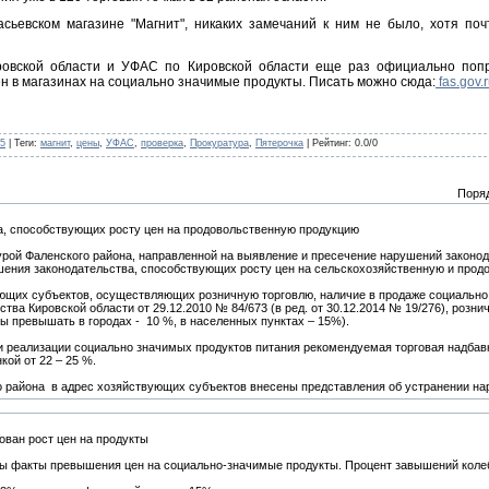
насьевском магазине "Магнит", никаких замечаний к ним не было, хотя по
ровской области и УФАС по Кировской области еще раз официально попр
н в магазинах на социально значимые продукты. Писать можно сюда:
fas.gov.r
5
|
Теги
:
магнит
,
цены
,
УФАС
,
проверка
,
Прокуратура
,
Пятерочка
|
Рейтинг
:
0.0
/
0
Поря
, способствующих росту цен на продовольственную продукцию
урой Фаленского района, направленной на выявление и пресечение нарушений законо
шения законодательства, способствующих росту цен на сельскохозяйственную и прод
ющих субъектов, осуществляющих розничную торговлю, наличие в продаже социально 
а Кировской области от 29.12.2010 № 84/673 (в ред. от 30.12.2014 № 19/276), розн
ы превышать в городах - 10 %, в населенных пунктах – 15%).
 реализации социально значимых продуктов питания рекомендуемая торговая надбавк
кой от 22 – 25 %.
о района в адрес хозяйствующих субъектов внесены представления об устранении на
ван рост цен на продукты
 факты превышения цен на социально-значимые продукты. Процент завышений колебл