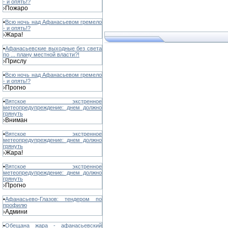
- и опять!?
Пожаро
›
•
Всю ночь над Афанасьевом гремело
- и опять!?
Жара!
›
•
Афанасьевские выходные без света
по ... плану местной власти?!
Прислу
›
•
Всю ночь над Афанасьевом гремело
- и опять!?
Прогно
›
•
Вятское экстренное
метеопредупреждение: днем должно
грянуть
Вниман
›
•
Вятское экстренное
метеопредупреждение: днем должно
грянуть
Жара!
›
•
Вятское экстренное
метеопредупреждение: днем должно
грянуть
Прогно
›
•
Афанасьево-Глазов: тендером по
профилю
Админи
›
•
Обещана жара - афанасьевский