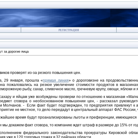
РЕГИСТРАЦИЯ
ут за дорогие яица
виков проверят из-за резкого повышения цен.
а, 29 января, прошла «
прямая линия
» о дороговизне на продовольственн
она пожаловались на резкое увеличение стоимости продуктов в магазина
емороженую рыбу, сахар, сливочное масло, гречневую крупу, овощи, яблоки и 
 сахару и яйцам уже возбуждены проверки по отношению к магазинам «Магн
редмет сговора о необоснованном повышении цен, - рассказал руководи
м Молчанов. - Если факт будет подтвержден, то предприятия привлекут к 
приятие не местное, то дело передадут в центральный аппарат ФАС России,
ижайшее время будут проанализированы льготы и преференции, имеющиеся у
ли мы докажем факт сговора, то компанию ждет штраф в размере до 15% от год
сполнением федерального законодательства прокуратуры Кировской обла
ия уже в 120 торговых точках в 32 районах области.