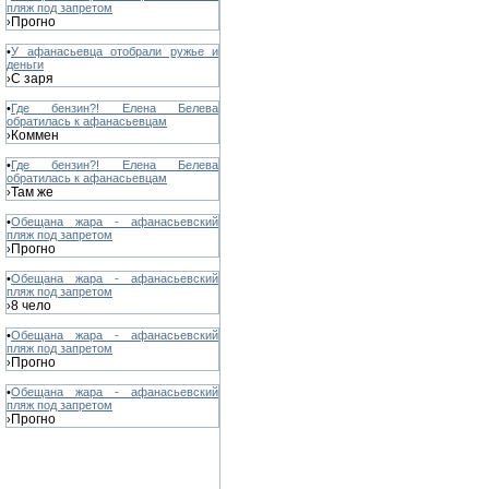
пляж под запретом
Прогно
›
•
У афанасьевца отобрали ружье и
деньги
С заря
›
•
Где бензин?! Елена Белева
обратилась к афанасьевцам
Коммен
›
•
Где бензин?! Елена Белева
обратилась к афанасьевцам
Там же
›
•
Обещана жара - афанасьевский
пляж под запретом
Прогно
›
•
Обещана жара - афанасьевский
пляж под запретом
8 чело
›
•
Обещана жара - афанасьевский
пляж под запретом
Прогно
›
•
Обещана жара - афанасьевский
пляж под запретом
Прогно
›