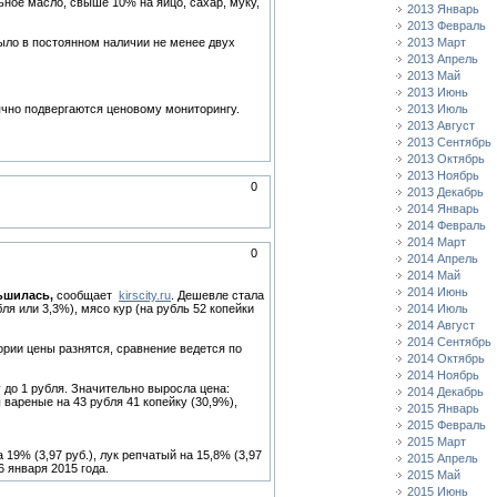
ное масло, свыше 10% на яйцо, сахар, муку,
2013 Январь
2013 Февраль
ыло в постоянном наличии не менее двух
2013 Март
2013 Апрель
2013 Май
2013 Июнь
ячно подвергаются ценовому мониторингу.
2013 Июль
2013 Август
2013 Сентябрь
2013 Октябрь
2013 Ноябрь
0
2013 Декабрь
2014 Январь
2014 Февраль
2014 Март
0
2014 Апрель
2014 Май
2014 Июнь
ьшилась,
сообщает
kirscity.ru
. Дешевле стала
бля или 3,3%), мясо кур (на рубль 52 копейки
2014 Июль
2014 Август
2014 Сентябрь
гории цены разнятся, сравнение ведется по
2014 Октябрь
2014 Ноябрь
 до 1 рубля. Значительно выросла цена:
2014 Декабрь
ы вареные на 43 рубля 41 копейку (30,9%),
2015 Январь
2015 Февраль
2015 Март
 19% (3,97 руб.), лук репчатый на 15,8% (3,97
2015 Апрель
6 января 2015 года.
2015 Май
2015 Июнь