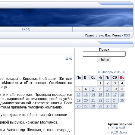
ВХОД
Приветствую Вас
,
Гость
·
RSS
Поиск
10:00
«
Январь 2015
»
Пн
Вт
Ср
Чт
Пт
Сб
Вс
ые товары в Кировской области. Жители
х «Магнит» и «Пятерочка». Особенно на
1
2
3
4
яица.
5
6
7
8
9
10
11
ит» и «Пятерочка». Проверки проводятся
12
13
14
15
16
17
18
тель кировской антимонопольной службы
19
20
21
22
23
24
25
административной ответственности. Если
26
27
28
29
30
31
 чтобы привлечь головную компанию.
 представителей розничной торговли.
овой выручки, - сказал Молчанов.
Архив записей
2010 Май
сти Александр Шишкин, в свою очередь,
2010 Июнь