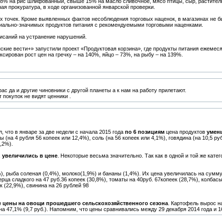
8% на рис шлифованный, свыше 15% на масло сливочное, мясо птицы, сыр, раститель
ая прокуратура, в ходе организованной январской проверки.
ых точек. Кроме выявленных фактов несоблюдения торговых наценок, в магазинах не б
циально-значимых продуктов питания с рекомендуемыми торговыми наценками.
писаний на устранение нарушений.
ские вести+» запустили проект «Продуктовая корзина», где продукты питания ежемес
ирован рост цен на гречку – на 140%, яйцо – 73%, на рыбу – на 139%.
ас да и другие чиновники с другой планеты а к нам на работу прилетают.
 покупок не видят ценники .
л, что в январе за две недели с начала 2015 года
по 6 позициям
цена продуктов
умен
ы (на 4 рубля 56 копеек или 12,4%), соль (на 56 копеек или 4,1%), говядина (на 10,5 ру
2,2%).
х
увеличились в цене
. Некоторые весьма значительно. Так как в одной и той же кате
, рыба соленая (0,4%), молоко(1,9%) и бананы (1,4%). Их цена увеличилась на сумму
ерца сладкого на 47 руб.36 копеек (30,8%), томаты на 40руб. 67копеек (28,7%), колбас
к (22,9%), свинина на 26 рублей 98
 цены на овощи прошедшего сельскохозяйственного сезона
. Картофель вырос на
 на 47,1% (9,7 руб.). Напомним, что цены сравнивались между 29 декабря 2014 года и 1