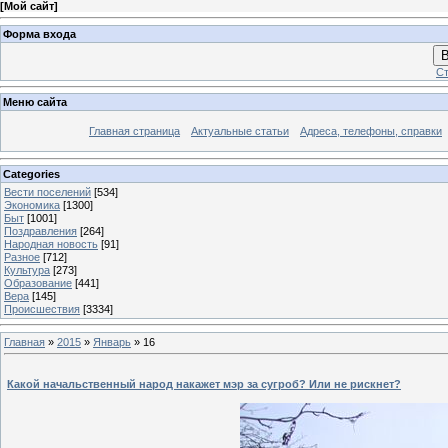
[
Мой сайт
]
Форма входа
В
Ст
Меню сайта
Главная страница
Актуальные статьи
Адреса, телефоны, справки
Categories
Вести поселений
[534]
Экономика
[1300]
Быт
[1001]
Поздравления
[264]
Народная новость
[91]
Разное
[712]
Культура
[273]
Образование
[441]
Вера
[145]
Происшествия
[3334]
Главная
»
2015
»
Январь
»
16
Какой начальственный народ накажет мэр за сугроб? Или не рискнет?