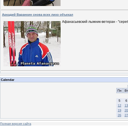
Аркадий Варанкин снова всех лихо объехал
Афанасьевский лыжник-ветеран - "сер
Calendar
Пн
Вт
5
6
12
13
19
20
26
27
Полная версия сайта