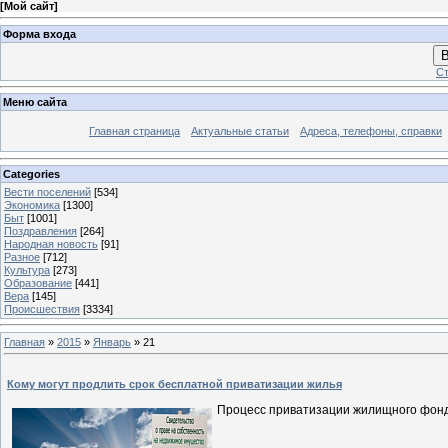
[
Мой сайт
]
Форма входа
В
Ст
Меню сайта
Главная страница
Актуальные статьи
Адреса, телефоны, справки
Categories
Вести поселений
[534]
Экономика
[1300]
Быт
[1001]
Поздравления
[264]
Народная новость
[91]
Разное
[712]
Культура
[273]
Образование
[441]
Вера
[145]
Происшествия
[3334]
Главная
»
2015
»
Январь
»
21
Кому могут продлить срок бесплатной приватизации жилья
Процесс приватизации жилищного фонд