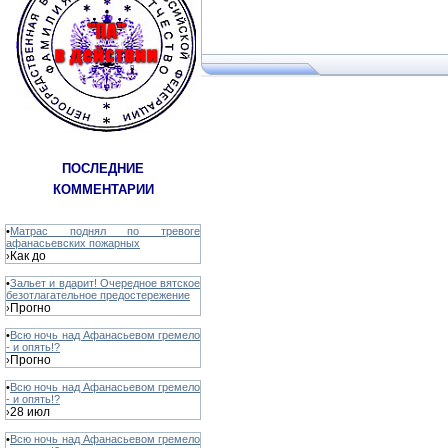
ПОСЛЕДНИЕ
КОММЕНТАРИИ
•
Матрас поднял по тревоге
афанасьевских пожарных
Как до
›
•
Зальет и вдарит! Очередное вятское
безотлагательное предостережение
Прогно
›
•
Всю ночь над Афанасьевом гремело
- и опять!?
Прогно
›
•
Всю ночь над Афанасьевом гремело
- и опять!?
28 июл
›
•
Всю ночь над Афанасьевом гремело