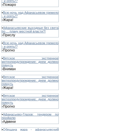
- и опять!?
Пожаро
›
•
Всю ночь над Афанасьевом гремело
- и опять!?
Жара!
›
•
Афанасьевские выходные без света
по ... плану местной власти?!
Прислу
›
•
Всю ночь над Афанасьевом гремело
- и опять!?
Прогно
›
•
Вятское экстренное
метеопредупреждение: днем должно
грянуть
Вниман
›
•
Вятское экстренное
метеопредупреждение: днем должно
грянуть
Жара!
›
•
Вятское экстренное
метеопредупреждение: днем должно
грянуть
Прогно
›
•
Афанасьево-Глазов: тендером по
профилю
Админи
›
•
Обещана жара - афанасьевский