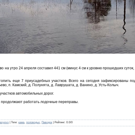
о на утро 24 апреля составил 441 см (минус 4 см к уровню прошедших суток, 
топить еще 7 приусадебных участков. Всего на сегодня зафиксированы п
во, п. Камский, д. Полунята, д. Лаврушата, д. Ванино, д. Усть-Колыч.
участков автомобильных дорог.
й продолжают работать лодочные переправы.
nasyevo
|
Теги
:
кама
,
половодье
,
Паводок
|
Рейтинг
:
0.0
/
0