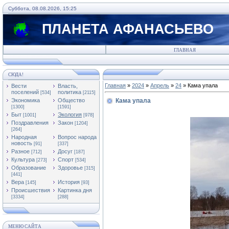
Суббота, 08.08.2026, 15:25
ПЛАНЕТА АФАНАСЬЕВО
ГЛАВНАЯ
СЮДА!
Главная
»
2024
»
Апрель
»
24
» Кама упала
Вести
Власть,
поселений
политика
[534]
[2115]
Экономика
Общество
Кама упала
[1300]
[1591]
Быт
Экология
[1001]
[978]
Поздравления
Закон
[1204]
[264]
Народная
Вопрос народа
новость
[91]
[337]
Разное
Досуг
[712]
[187]
Культура
Спорт
[273]
[534]
Образование
Здоровье
[315]
[441]
Вера
История
[145]
[93]
Происшествия
Картинка дня
[3334]
[288]
МЕНЮ САЙТА