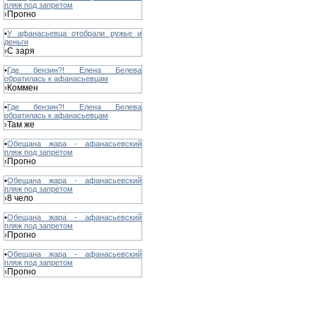
пляж под запретом
Прогно
›
•
У афанасьевца отобрали ружье и
деньги
С заря
›
•
Где бензин?! Елена Белева
обратилась к афанасьевцам
Коммен
›
•
Где бензин?! Елена Белева
обратилась к афанасьевцам
Там же
›
•
Обещана жара - афанасьевский
пляж под запретом
Прогно
›
•
Обещана жара - афанасьевский
пляж под запретом
8 чело
›
•
Обещана жара - афанасьевский
пляж под запретом
Прогно
›
•
Обещана жара - афанасьевский
пляж под запретом
Прогно
›