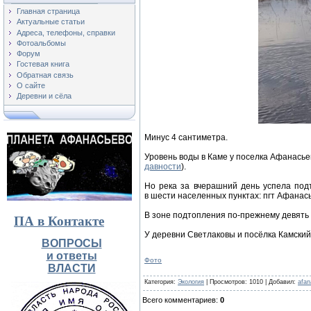
Главная страница
Актуальные статьи
Адреса, телефоны, справки
Фотоальбомы
Форум
Гостевая книга
Обратная связь
О сайте
Деревни и сёла
Минус 4 сантиметра.
Уровень воды в Каме у поселка Афанасьев
давности
).
Но река за вчерашний день успела под
в шести населенных пунктах: пгт Афанасье
В зоне подтопления по-прежнему девять 
ПА в Контакте
У деревни Светлаковы и посёлка Камски
ВОПРОСЫ
и ответы
Фото
ВЛАСТИ
Категория
:
Экология
|
Просмотров
: 1010 |
Добавил
:
afa
Всего комментариев
:
0