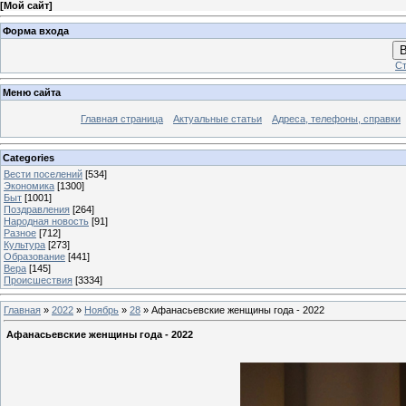
[
Мой сайт
]
Форма входа
В
Ст
Меню сайта
Главная страница
Актуальные статьи
Адреса, телефоны, справки
Categories
Вести поселений
[534]
Экономика
[1300]
Быт
[1001]
Поздравления
[264]
Народная новость
[91]
Разное
[712]
Культура
[273]
Образование
[441]
Вера
[145]
Происшествия
[3334]
Главная
»
2022
»
Ноябрь
»
28
» Афанасьевские женщины года - 2022
Афанасьевские женщины года - 2022