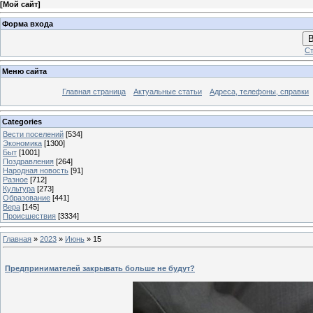
[
Мой сайт
]
Форма входа
В
Ст
Меню сайта
Главная страница
Актуальные статьи
Адреса, телефоны, справки
Categories
Вести поселений
[534]
Экономика
[1300]
Быт
[1001]
Поздравления
[264]
Народная новость
[91]
Разное
[712]
Культура
[273]
Образование
[441]
Вера
[145]
Происшествия
[3334]
Главная
»
2023
»
Июнь
»
15
Предпринимателей закрывать больше не будут?