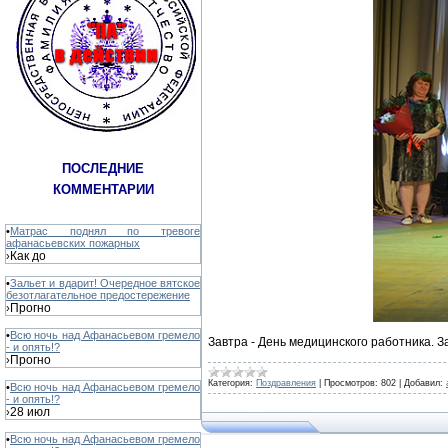
ПОСЛЕДНИЕ
КОММЕНТАРИИ
•
Матрас поднял по тревоге
афанасьевских пожарных
Как до
›
•
Зальет и вдарит! Очередное вятское
безотлагательное предостережение
Прогно
›
•
Всю ночь над Афанасьевом гремело
Завтра - День медицинского работника.
- и опять!?
Прогно
›
Категория:
Поздравления
|
Просмотров:
802
|
Добавил:
•
Всю ночь над Афанасьевом гремело
- и опять!?
28 июл
›
•
Всю ночь над Афанасьевом гремело