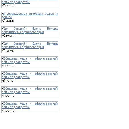
пляж под запретом
Прогно
›
•
У афанасьевца отобрали ружье и
деньги
С заря
›
•
Где бензин?! Елена Белева
обратилась к афанасьевцам
Коммен
›
•
Где бензин?! Елена Белева
обратилась к афанасьевцам
Там же
›
•
Обещана жара - афанасьевский
пляж под запретом
Прогно
›
•
Обещана жара - афанасьевский
пляж под запретом
8 чело
›
•
Обещана жара - афанасьевский
пляж под запретом
Прогно
›
•
Обещана жара - афанасьевский
пляж под запретом
Прогно
›