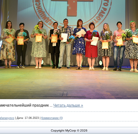
 Замечательнейший праздник
...
Читать дальше »
afanasyevo
|
Дата:
17.06.2023
|
Комментарии (0)
Copyright MyCorp © 2026