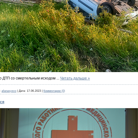
ло ДТП со смертельным исходом
...
Читать дальше »
:
afanasyevo
|
Дата:
17.06.2023
|
Комментарии (0)
ся