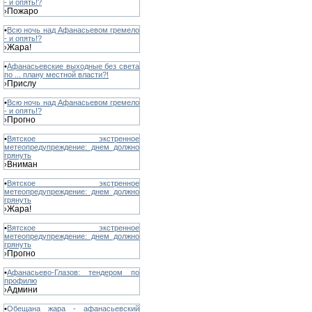
- и опять!?
Пожаро
›
•
Всю ночь над Афанасьевом гремело
- и опять!?
Жара!
›
•
Афанасьевские выходные без света
по ... плану местной власти?!
Прислу
›
•
Всю ночь над Афанасьевом гремело
- и опять!?
Прогно
›
•
Вятское экстренное
метеопредупреждение: днем должно
грянуть
Вниман
›
•
Вятское экстренное
метеопредупреждение: днем должно
грянуть
Жара!
›
•
Вятское экстренное
метеопредупреждение: днем должно
грянуть
Прогно
›
•
Афанасьево-Глазов: тендером по
профилю
Админи
›
•
Обещана жара - афанасьевский