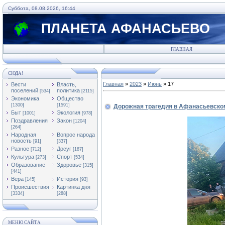
Суббота, 08.08.2026, 16:44
ПЛАНЕТА АФАНАСЬЕВО
ГЛАВНАЯ
СЮДА!
Главная
»
2023
»
Июнь
»
17
Вести
Власть,
поселений
политика
[534]
[2115]
Экономика
Общество
[1300]
[1591]
Дорожная трагедия в Афанасьевско
Быт
Экология
[1001]
[978]
Поздравления
Закон
[1204]
[264]
Народная
Вопрос народа
новость
[91]
[337]
Разное
Досуг
[712]
[187]
Культура
Спорт
[273]
[534]
Образование
Здоровье
[315]
[441]
Вера
История
[145]
[93]
Происшествия
Картинка дня
[3334]
[288]
МЕНЮ САЙТА