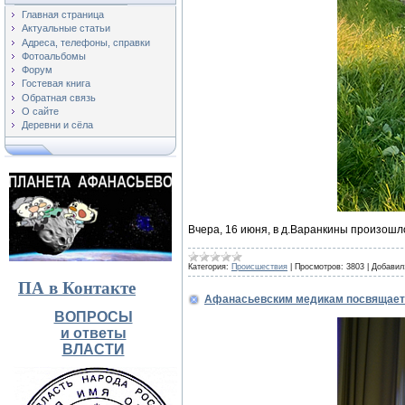
Главная страница
Актуальные статьи
Адреса, телефоны, справки
Фотоальбомы
Форум
Гостевая книга
Обратная связь
О сайте
Деревни и сёла
Вчера, 16 июня, в д.Варанкины произош
Категория:
Происшествия
|
Просмотров:
3803
|
Добавил
ПА в Контакте
Афанасьевским медикам посвящает
ВОПРОСЫ
и ответы
ВЛАСТИ