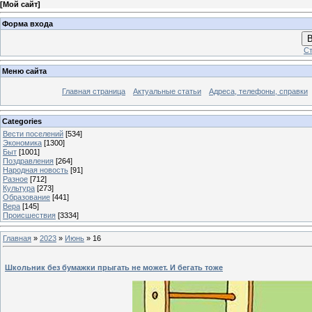
[
Мой сайт
]
Форма входа
В
Ст
Меню сайта
Главная страница
Актуальные статьи
Адреса, телефоны, справки
Categories
Вести поселений
[534]
Экономика
[1300]
Быт
[1001]
Поздравления
[264]
Народная новость
[91]
Разное
[712]
Культура
[273]
Образование
[441]
Вера
[145]
Происшествия
[3334]
Главная
»
2023
»
Июнь
»
16
Школьник без бумажки прыгать не может. И бегать тоже