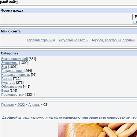
[
Мой сайт
]
Форма входа
В
Ст
Меню сайта
Главная страница
Актуальные статьи
Адреса, телефоны, справки
Categories
Вести поселений
[534]
Экономика
[1300]
Быт
[1001]
Поздравления
[264]
Народная новость
[91]
Разное
[712]
Культура
[273]
Образование
[441]
Вера
[145]
Происшествия
[3334]
Главная
»
2022
»
Апрель
»
03
Двойной штраф наложили на афанасьевскую торговлю за игнорирование пер